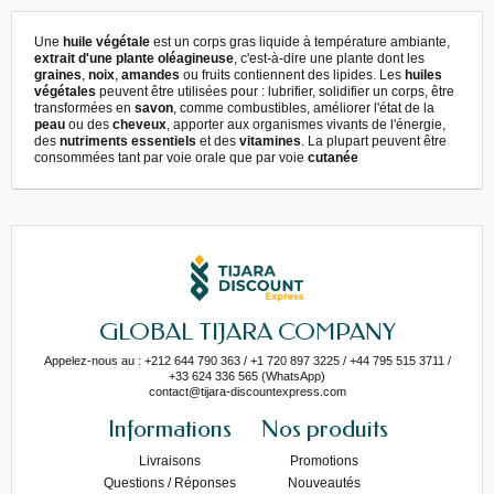
Une
huile végétale
est un corps gras liquide à température ambiante,
extrait d'une plante oléagineuse
, c'est-à-dire une plante dont les
graines
,
noix
,
amandes
ou fruits contiennent des lipides. Les
huiles
végétales
peuvent être utilisées pour : lubrifier, solidifier un corps, être
transformées en
savon
, comme combustibles, améliorer l'état de la
peau
ou des
cheveux
, apporter aux organismes vivants de l'énergie,
des
nutriments essentiels
et des
vitamines
. La plupart peuvent être
consommées tant par voie orale que par voie
cutanée
GLOBAL TIJARA COMPANY
Appelez-nous au : +212 644 790 363 / +1 720 897 3225 / +44 795 515 3711 /
+33 624 336 565 (WhatsApp)
contact@tijara-discountexpress.com
Informations
Nos produits
Livraisons
Promotions
Questions / Réponses
Nouveautés