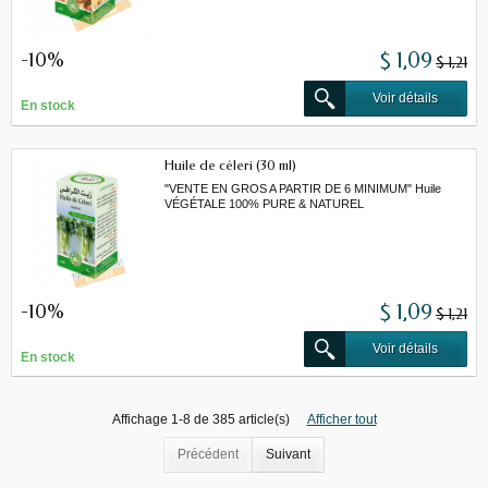
-10%
$ 1,09
$ 1,21
Voir détails
En stock
Huile de céleri (30 ml)
"VENTE EN GROS A PARTIR DE 6 MINIMUM" Huile
VÉGÉTALE 100% PURE & NATUREL
-10%
$ 1,09
$ 1,21
Voir détails
En stock
Affichage 1-8 de 385 article(s)
Afficher tout
Précédent
Suivant