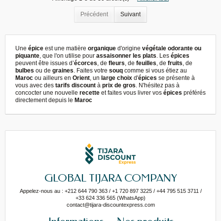
Précédent
Suivant
Une
épice
est une matière
organique
d'origine
végétale odorante ou
piquante
, que l'on utilise pour
assaisonner les plats
. Les
épices
peuvent être issues d’
écorces
, de
fleurs
, de
feuilles
, de
fruits
, de
bulbes
ou de
graines
. Faites votre
souq
comme si vous étiez au
Maroc
ou ailleurs en
Orient
, un
large choix
d'
épices
se présente à
vous avec des
tarifs discount
à
prix de gros
. N'hésitez pas à
concocter une nouvelle
recette
et faites vous livrer vos
épices
préférés
directement depuis le
Maroc
GLOBAL TIJARA COMPANY
Appelez-nous au : +212 644 790 363 / +1 720 897 3225 / +44 795 515 3711 /
+33 624 336 565 (WhatsApp)
contact@tijara-discountexpress.com