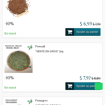
-10%
$ 6,93
$ 7,70
Ajouter au panier
En stock
Fenouil
"VENTE EN GROS" 1kg
-10%
$ 7,92
$ 8,80
Ajouter au panier
En stock
Fenugrec