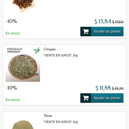
-10%
$ 15,84
$ 17,60
Ajouter au panier
En stock
Origan
"VENTE EN GROS" 1kg
-10%
$ 11,88
$ 13,20
Ajouter au panier
En stock
Thym
"VENTE EN GROS" 1kg