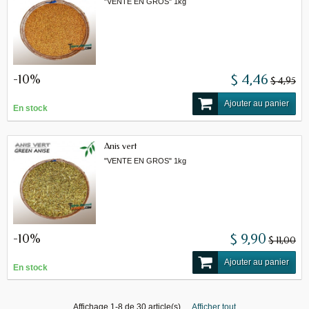
"VENTE EN GROS" 1kg
-10%
$ 4,46
$ 4,95
Ajouter au panier
En stock
Anis vert
"VENTE EN GROS" 1kg
-10%
$ 9,90
$ 11,00
Ajouter au panier
En stock
Affichage 1-8 de 30 article(s)
Afficher tout