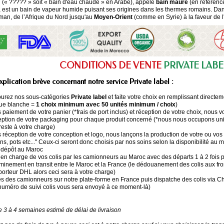
m
(« ????? » soit « bain d'eau chaude » en Arabe), appelé
bain maure
(en référenc
 est un bain de vapeur humide puisant ses origines dans les thermes romains. Dan
oman, de l’Afrique du Nord jusqu'au
Moyen-Orient
(comme en Syrie) à la faveur de l
CONDITIONS DE VENTE
PRIVATE LAB
xplication brève concernant notre service Private label :
urez nos sous-catégories
Private label
et faite votre choix en remplissant directem
ue blanche =
1 choix minimum avec 50 unités minimum / choix
)
 paiement de votre panier (*frais de port inclus) et réception de votre choix, nous
ption de votre packaging pour chaque produit concerné (*nous nous occupons uniq
. reste à votre charge)
 réception de votre conception et logo, nous lançons la production de votre ou vos 
ons, pots etc..." Ceux-ci seront donc choisis par nos soins selon la disponibilité au
 dépôt au Maroc
 en charge de vos colis par les camionneurs au Maroc avec des départs 1 à 2 fois
inement en transit entre le Maroc et la France (le dédouanement des colis aux front
porteur DHL alors ceci sera à votre charge)
és des camionneurs sur notre plate-forme en France puis dispatche des colis via Ch
numéro de suivi colis vous sera envoyé à ce moment-là)
3 à 4 semaines estimé de délai de livraison