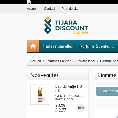
Accueil
Contact
Plan du site
Huiles naturelles
Parfums & senteurs
Accueil
Produits en vrac
Private label
Gamme ha
Nouveautés
Gamme
Eau de truffe (10
ml)
Comparer (
"VENTE EN GROS A
PARTIR DE 3
MINIMUM"
$ 3,08
-10%
$ 2,77