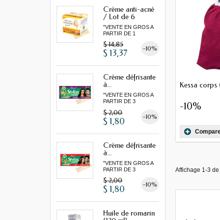
Crème anti-acné
/ Lot de 6
"VENTE EN GROS A
PARTIR DE 1
LOT MINIMUM"
$ 14,85
-10%
$ 13,37
Crème défrisante
à...
Kessa corps (
"VENTE EN GROS A
PARTIR DE 3
-10%
MINIMUM"
$ 2,00
-10%
$ 1,80
Compare
Crème défrisante
à...
"VENTE EN GROS A
Affichage 1-3 de 
PARTIR DE 3
MINIMUM"
$ 2,00
-10%
$ 1,80
Huile de romarin