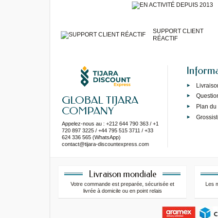
SUPPORT CLIENT
RÉACTIF
Inform
Livraiso
Questio
GLOBAL TIJARA
Plan du 
COMPANY
Grossist
Appelez-nous au : +212 644 790 363 / +1
720 897 3225 / +44 795 515 3711 / +33
624 336 565 (WhatsApp)
contact@tijara-discountexpress.com
Livraison mondiale
Votre commande est preparée, sécurisée et
Les 
livrée à domicile ou en point relais