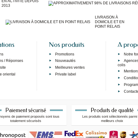
EN ACTIVITÉ DEPUIS
2013
LIVRAISON À
DOMICILE ET EN
POINT RELAIS
ations
Nos produits
A prop
ns
Promotions
Notre f
ns / Réponses
Nouveautés
Agences 
colis
site
Meilleures ventes
Mention
e oriental
Private label
Conditi
Programm
Contact
Paiement sécurisé
Produits de qualité
moyens de paiement proposés sont tous
Les produits sont sélectionnés parmi 
totalement sécurisés
meilleurs choix