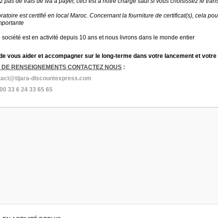
 pas de frais de tva à payer, ceci est à notre charge sauf si vous choisissez le tra
ratoire est certifié en local Maroc. Concernant la fourniture de certificat(s), cela 
mportante
 société est en activité depuis 10 ans et nous livrons dans le monde entier
 de vous aider et accompagner sur le long-terme dans votre lancement et votre
 DE RENSEIGNEMENTS CONTACTEZ NOUS
:
tact@tijara-discountexpress.com
00 33 6 24 33 65 65