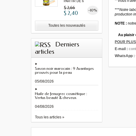
**
Vous n'avez
PARTIR DE 6
MINIMUM"...
$ 2,66
***
Notre labo
-10%
$ 2,40
production i
NOTE :
notre
Toutes les nouveautés
Au plaisir
POUR PLUS
Derniers
E-mail :
con
articles
WhatsApp :
Savon noir marocain : 9 Avantages
prouvés pour la peau
05/08/2026
Huile de fenugrec cosmétique :
Vertus beauté & cheveux
04/08/2026
Tous les articles »