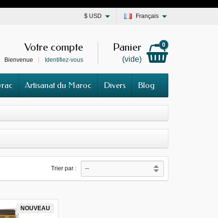
$
USD
Français
Votre compte
Panier
0
(vide)
Bienvenue
Identifiez-vous
vrac
Artisanat du Maroc
Divers
Blog
Trier par :
NOUVEAU