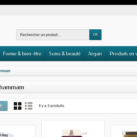
OK
Forme & bien-être
Soins & beauté
Argan
Produits en 
mmam
 hammam
Il y a 3 produits.
0
)