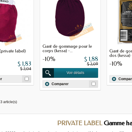
Gant de gommage pour le
corps (kessa) -...
private label)
Gant de go
dos (kessa)
-10%
$ 1,88
$ 1,83
-10%
$ 2,09
$ 2,04
Voir détails
r
Compar
Comparer
3 article(s)
PRIVATE LABEL
Gamme h