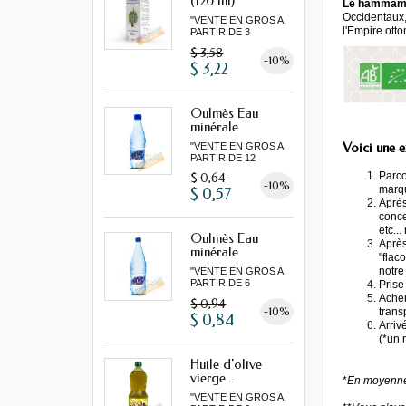
(120 ml)
Le hamma
Occidentaux,
"VENTE EN GROS A
l'Empire ott
PARTIR DE 3
MINIMUM"...
$ 3,58
-10%
$ 3,22
Oulmès Eau
minérale
gazeuse...
Voici une e
"VENTE EN GROS A
PARTIR DE 12
MINIMUM"
Parco
$ 0,64
-10%
marq
$ 0,57
Après
conce
etc..
Oulmès Eau
Après
minérale
"flac
gazeuse...
notre
"VENTE EN GROS A
PARTIR DE 6
Prise
MINIMUM"
Achem
$ 0,94
-10%
trans
$ 0,84
Arriv
(*un 
Huile d'olive
vierge...
*
En moyenne 
"VENTE EN GROS A