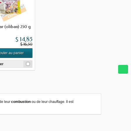
r (oliban) 250 g
$ 14,85
$ 16,50
outer au panier
er
de leur
combustion
ou de leur chauffage. Il est