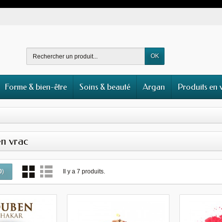
OK
Forme & bien-être
Soins & beauté
Argan
Produits en 
n vrac
Il y a 7 produits.
0
)