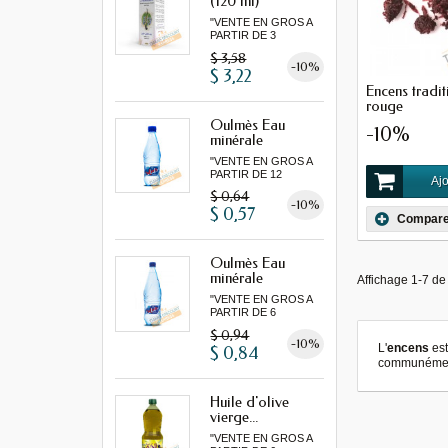
(120 ml)
"VENTE EN GROS A
PARTIR DE 3
MINIMUM"...
$ 3,58
-10%
$ 3,22
Encens tradit
rouge
Oulmès Eau
-10%
minérale
gazeuse...
"VENTE EN GROS A
PARTIR DE 12
Ajo
MINIMUM"
$ 0,64
-10%
$ 0,57
Compare
Oulmès Eau
minérale
Affichage 1-7 de 
gazeuse...
"VENTE EN GROS A
PARTIR DE 6
MINIMUM"
$ 0,94
-10%
L'
encens
est
$ 0,84
communémen
Huile d'olive
vierge...
"VENTE EN GROS A