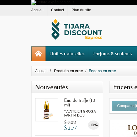
Accueil
Contact
Plan du site
Huiles naturelles
Parfums & senteurs
Accueil
Produits en vrac
Encens en vrac
Nouveautés
Encens e
Eau de truffe (10
ml)
Comparer (
"VENTE EN GROS A
PARTIR DE 3
MINIMUM"
$ 3,08
-10%
$ 2,77