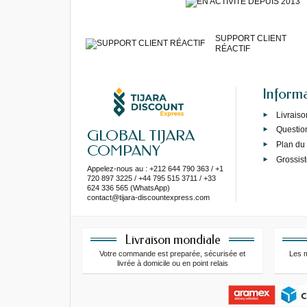
SUPPORT CLIENT
RÉACTIF
Inform
Livraiso
Questio
GLOBAL TIJARA
Plan du 
COMPANY
Grossist
Appelez-nous au : +212 644 790 363 / +1
720 897 3225 / +44 795 515 3711 / +33
624 336 565 (WhatsApp)
contact@tijara-discountexpress.com
Livraison mondiale
Votre commande est preparée, sécurisée et
Les 
livrée à domicile ou en point relais