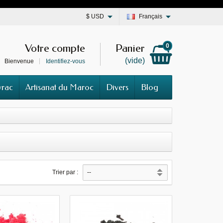
$
USD
Français
Votre compte
Panier
0
(vide)
Bienvenue
Identifiez-vous
vrac
Artisanat du Maroc
Divers
Blog
Trier par :