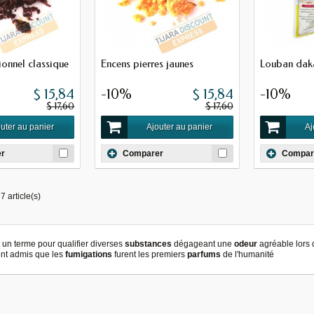
ionnel classique
Encens pierres jaunes
Louban daka
$ 15,84
-10%
$ 15,84
-10%
$ 17,60
$ 17,60
uter au panier
Ajouter au panier
Aj
r
Comparer
Compar
7 article(s)
 un terme pour qualifier diverses
substances
dégageant une
odeur
agréable lors 
t admis que les
fumigations
furent les premiers
parfums
de l'humanité