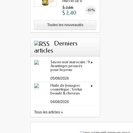
PARTIR DE 6
MINIMUM"...
$ 2,66
-10%
$ 2,40
Toutes les nouveautés
Derniers
articles
Savon noir marocain : 9
Avantages prouvés
pour la peau
05/08/2026
Huile de fenugrec
cosmétique : Vertus
beauté & cheveux
04/08/2026
Tous les articles »