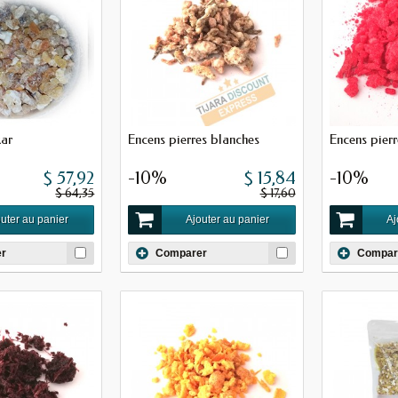
ar
Encens pierres blanches
Encens pierr
$ 57,92
-10%
$ 15,84
-10%
$ 64,35
$ 17,60
uter au panier
Ajouter au panier
Aj
r
Comparer
Compar