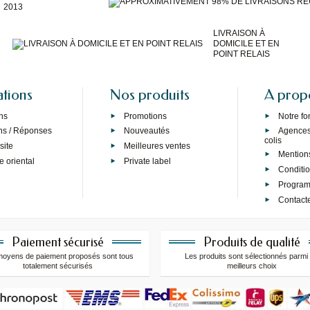
2013
LIVRAISON À
DOMICILE ET EN
POINT RELAIS
ations
Nos produits
A prop
ns
Promotions
Notre f
ns / Réponses
Nouveautés
Agences 
colis
site
Meilleures ventes
Mention
e oriental
Private label
Conditi
Programm
Contact
Paiement sécurisé
Produits de qualité
moyens de paiement proposés sont tous
Les produits sont sélectionnés parmi 
totalement sécurisés
meilleurs choix