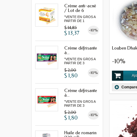
Crème anti-acné
/ Lot de 6
"VENTE EN GROS A
PARTIR DE 1
LOT MINIMUM"
$ 14,85
-10%
$ 13,37
Louben Dhak
Crème défrisante
à...
"VENTE EN GROS A
-10%
PARTIR DE 3
MINIMUM"
$ 2,00
-10%
$ 1,80
Ajo
Compare
Crème défrisante
à...
"VENTE EN GROS A
PARTIR DE 3
MINIMUM"
$ 2,00
-10%
$ 1,80
Huile de romarin