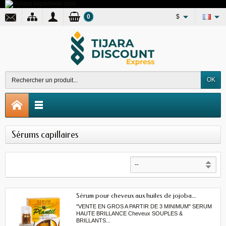
0
$
OK
Sérums capillaires
Sérum pour cheveux aux huiles de jojoba...
"VENTE EN GROS A PARTIR DE 3 MINIMUM" SERUM
HAUTE BRILLANCE Cheveux SOUPLES &
BRILLANTS...