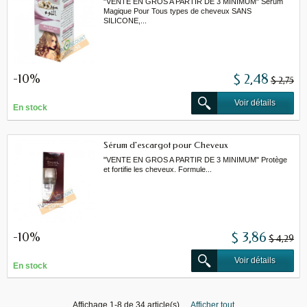
"VENTE EN GROS A PARTIR DE 3 MINIMUM" Serum
Magique Pour Tous types de cheveux SANS
SILICONE,...
-10%
$ 2,48
$ 2,75
Voir détails
En stock
Sérum d'escargot pour Cheveux
"VENTE EN GROS A PARTIR DE 3 MINIMUM" Protège
et fortifie les cheveux. Formule...
-10%
$ 3,86
$ 4,29
Voir détails
En stock
Affichage 1-8 de 34 article(s)
Afficher tout