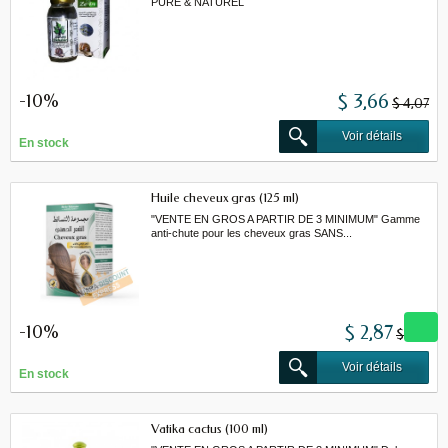
PURE & NATUREL
-10%
$ 3,66
$ 4,07
Voir détails
En stock
Huile cheveux gras (125 ml)
"VENTE EN GROS A PARTIR DE 3 MINIMUM" Gamme
anti-chute pour les cheveux gras SANS...
-10%
$ 2,87
$ 3,19
Voir détails
En stock
Vatika cactus (100 ml)