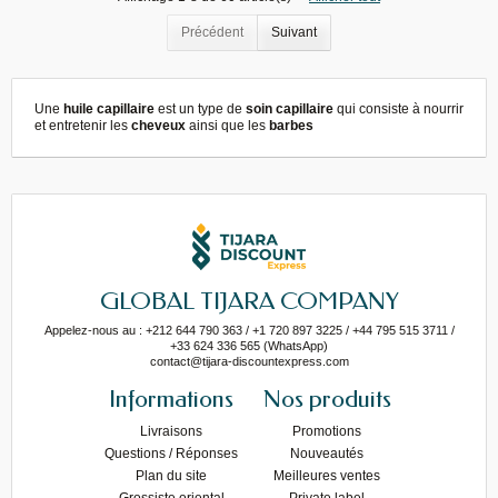
Précédent
Suivant
Une
huile capillaire
est un type de
soin capillaire
qui consiste à nourrir
et entretenir les
cheveux
ainsi que les
barbes
GLOBAL TIJARA COMPANY
Appelez-nous au : +212 644 790 363 / +1 720 897 3225 / +44 795 515 3711 /
+33 624 336 565 (WhatsApp)
contact@tijara-discountexpress.com
Informations
Nos produits
Livraisons
Promotions
Questions / Réponses
Nouveautés
Plan du site
Meilleures ventes
Grossiste oriental
Private label