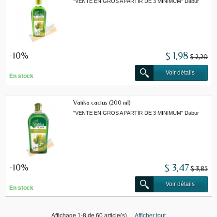
"VENTE EN GROS A PARTIR DE 3 MINIMUM" Dabur
-10%
$ 1,98
$ 2,20
Voir détails
En stock
Vatika cactus (200 ml)
"VENTE EN GROS A PARTIR DE 3 MINIMUM" Dabur
-10%
$ 3,47
$ 3,85
Voir détails
En stock
Affichage 1-8 de 60 article(s)
Afficher tout