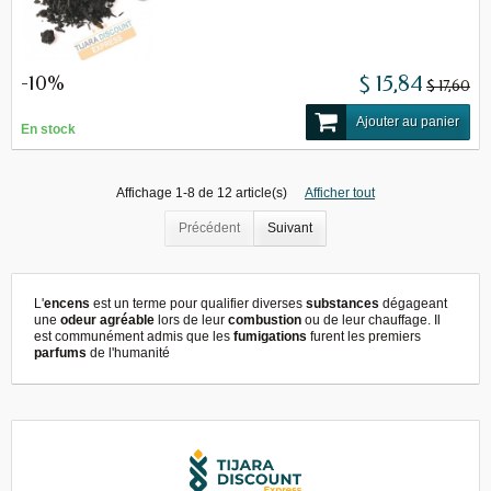
-10%
$ 15,84
$ 17,60
Ajouter au panier
En stock
Affichage 1-8 de 12 article(s)
Afficher tout
Précédent
Suivant
L'
encens
est un terme pour qualifier diverses
substances
dégageant
une
odeur agréable
lors de leur
combustion
ou de leur chauffage. Il
est communément admis que les
fumigations
furent les premiers
parfums
de l'humanité