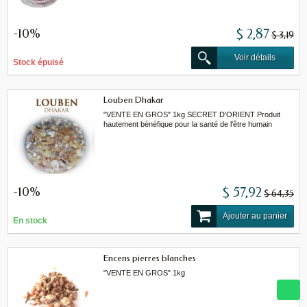
-10%
$ 2,87
$ 3,19
Voir détails
Stock épuisé
Louben Dhakar
"VENTE EN GROS" 1kg SECRET D'ORIENT Produit
hautement bénéfique pour la santé de l'être humain
-10%
$ 57,92
$ 64,35
Ajouter au panier
En stock
Encens pierres blanches
"VENTE EN GROS" 1kg