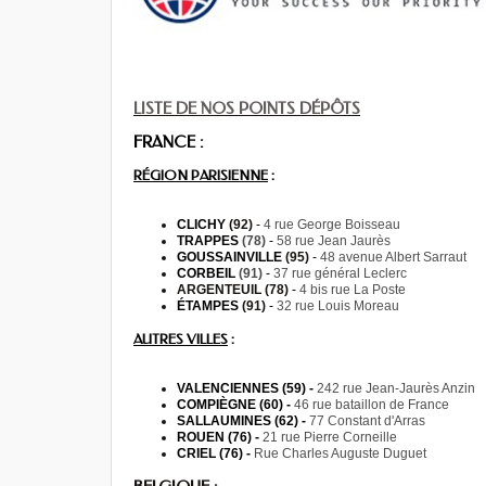
LISTE DE NOS POINTS DÉPÔTS
FRANCE :
RÉGION PARISIENNE
:
CLICHY
(92)
-
4 rue George Boisseau
TRAPPES
(78)
-
58 rue Jean Jaurès
GOUSSAINVILLE
(95)
-
48 avenue Albert Sarraut
CORBEIL
(91)
-
37 rue général Leclerc
ARGENTEUIL (78)
-
4 bis rue La Poste
ÉTAMPES
(91)
-
32 rue Louis Moreau
AUTRES VILLES
:
VALENCIENNES (59) -
242 rue Jean-Jaurès Anzin
COMPIÈGNE (60) -
46 rue bataillon de France
SALLAUMINES (62) -
77 Constant d'Arras
ROUEN (76) -
21 rue Pierre Corneille
CRIEL (76) -
Rue Charles Auguste Duguet