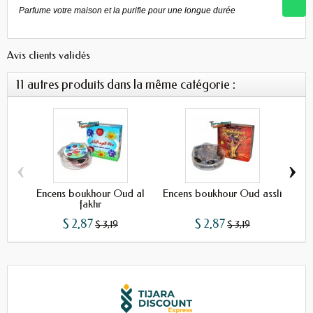
Parfume votre maison et la purifie pour une longue durée
Avis clients validés
11 autres produits dans la même catégorie :
‹
›
Encens boukhour Oud al
Encens boukhour Oud assli
E
fakhr
$ 2,87
$ 2,87
$ 3,19
$ 3,19