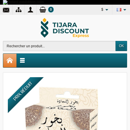
0
$
OK
PRIX RÉDUIT