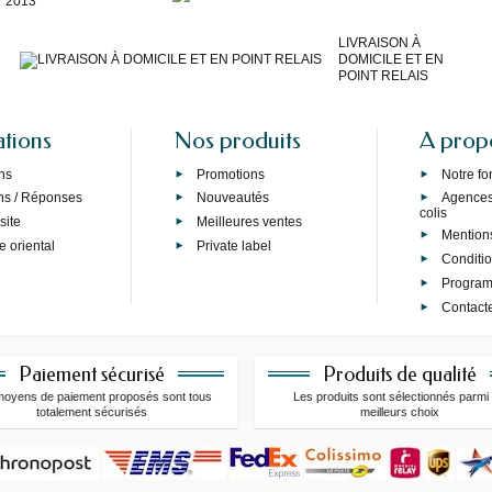
2013
LIVRAISON À
DOMICILE ET EN
POINT RELAIS
ations
Nos produits
A prop
ns
Promotions
Notre f
ns / Réponses
Nouveautés
Agences 
colis
site
Meilleures ventes
Mention
e oriental
Private label
Conditi
Programm
Contact
Paiement sécurisé
Produits de qualité
moyens de paiement proposés sont tous
Les produits sont sélectionnés parmi 
totalement sécurisés
meilleurs choix