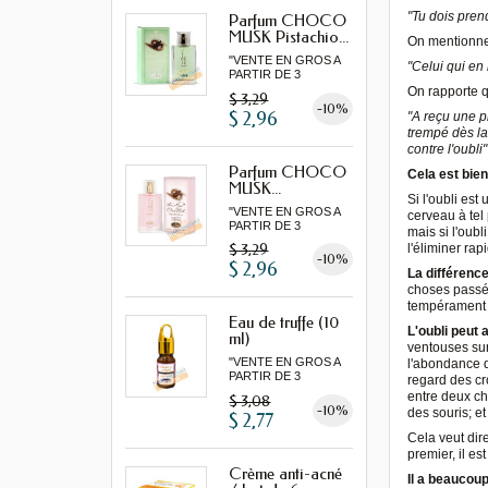
"Tu dois prend
Parfum CHOCO
MUSK Pistachio...
On mentionn
"VENTE EN GROS A
"Celui qui en b
PARTIR DE 3
MINIMUM"...
On rapporte 
$ 3,29
-10%
$ 2,96
"A reçu une pl
trempé dès la 
contre l'oubli"
Parfum CHOCO
Cela est bien
MUSK...
Si l'oubli es
"VENTE EN GROS A
cerveau à tel 
PARTIR DE 3
mais si l'oubl
MINIMUM"...
l'éliminer ra
$ 3,29
-10%
$ 2,96
La différence
choses passée
tempérament h
Eau de truffe (10
L'oubli peut 
ml)
ventouses sur
"VENTE EN GROS A
l'abondance d
PARTIR DE 3
regard des cro
MINIMUM"
entre deux ch
$ 3,08
-10%
des souris; et
$ 2,77
Cela veut dir
premier, il es
Crème anti-acné
Il a beaucoup