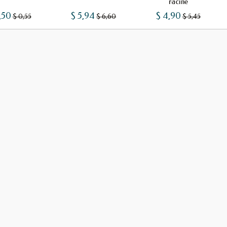
racine
,50
$ 5,94
$ 4,90
$ 0,55
$ 6,60
$ 5,45