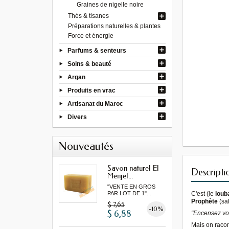
Graines de nigelle noire
Thés & tisanes
Préparations naturelles & plantes
Force et énergie
Parfums & senteurs
Soins & beauté
Argan
Produits en vrac
Artisanat du Maroc
Divers
Nouveautés
Savon naturel El
Descripti
Menjel...
"VENTE EN GROS
C'est (le
loub
PAR LOT DE 1"...
Prophète
(sal
$ 7,65
-10%
$ 6,88
"Encensez v
Mais on raco