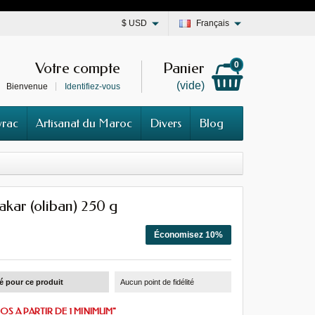
$
USD
Français
Votre compte
Panier
0
(vide)
Bienvenue
Identifiez-vous
vrac
Artisanat du Maroc
Divers
Blog
kar (oliban) 250 g
Économisez 10%
té pour ce produit
Aucun point de fidélité
OS A PARTIR DE 1 MINIMUM"