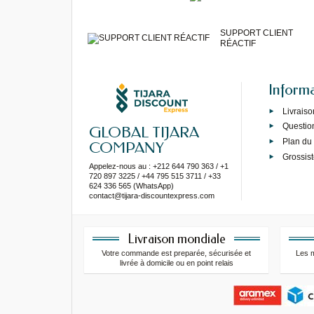
SUPPORT CLIENT
RÉACTIF
Inform
Livraiso
Questio
GLOBAL TIJARA
Plan du 
COMPANY
Grossist
Appelez-nous au : +212 644 790 363 / +1
720 897 3225 / +44 795 515 3711 / +33
624 336 565 (WhatsApp)
contact@tijara-discountexpress.com
Livraison mondiale
Votre commande est preparée, sécurisée et
Les 
livrée à domicile ou en point relais