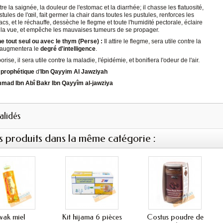
ontre la saignée, la douleur de l'estomac et la diarrhée; il chasse les flatuosité,
stules de l'œil, fait germer la chair dans toutes les pustules, renforces les
cs, et le réchauffe, dessèche le flegme et toute l'humidité pectorale, éclaire
e la vue, et empêche les mauvaises tumeurs de se propager.
e tout seul ou avec le thym (Perse) :
Il attire le flegme, sera utile contre la
t augmentera le
degré d'intelligence
.
orise, il sera utile contre la maladie, l'épidémie, et bonifiera l'odeur de l'air.
prophétique
d'
Ibn Qayyim Al Jawziyah
ad Ibn Abî Bakr Ibn Qayyîm al-jawziya
validés
s produits dans la même catégorie :
wak miel
Kit hijama 6 pièces
Costus poudre de