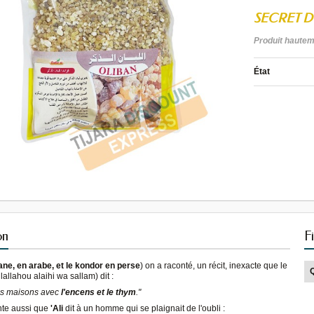
SECRET D
Produit hautem
État
on
F
ane, en arabe, et le kondor en perse
) on a raconté, un récit, inexacte que le
lallahou alaihi wa sallam) dit :
os maisons avec
l'encens et le thym
."
nte aussi que
'Ali
dit à un homme qui se plaignait de l'oubli :