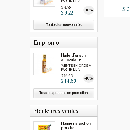
PARTIR DE 3
MINIMUM"...
$ 3,58
$ 0
-10%
$ 3,22
Toutes les nouveautés
En promo
Huile d’argan
alimentaire...
"VENTE EN GROS A
PARTIR DE 3
MINIMUM"...
$ 16,50
-10%
$ 14,85
Tous les produits en promotion
Meilleures ventes
Henné naturel en
poudre...