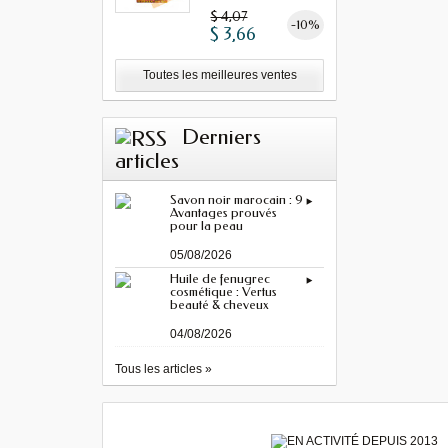
MINIMUM"...
$ 4,07
-10%
$ 3,66
Toutes les meilleures ventes
Derniers
articles
Savon noir marocain : 9
Avantages prouvés
pour la peau
05/08/2026
Huile de fenugrec
cosmétique : Vertus
beauté & cheveux
04/08/2026
Tous les articles »