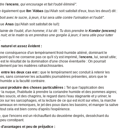
re l'
encens
, qui encourage et fait l'oubli éliminé".
e également que
Ibn 'Abbas
(qu'Allah soit satisfait d'eux, tous les deux!) dit :
oit avec le sucre, à jeun, il lui sera utile contre l'urination et l'oubli".
que
Anas
(qu'Allah soit satisfait de lui!):
ainte de l'oubli, d'un homme; il lui dit : Tu dois prendre le
Kondor (encens)
nuit; et le matin tu en prendras une gorgée à jeun; il sera utile pour lutter
.
 naturel et assez évident :
t une conséquence d'un tempérament froid-humide aliéné, dominant le
point qu'il ne conserve pas ce qu'il s'y est imprimé, l'
encens
, lui, serait utile;
i est le résultat de la domination d'une chose éventuelle : On pourrait
pidement par les matières rafraichissantes.
 entre les deux cas est :
que le tempérament sec conduit à retenir les
s, sans conserver les actualités journalières présentes, alors que le
umide a la faculté contraire.
aussi produire des choses particulières :
Tel que l'application des
 la nuque, l'habitude à prendre la coriandre humide et des pommes aigres;
es soucis, et des chagrins, le regard dans l'eau stagnante et y uriner, le
ix sur les sarcophages, et la lecture de ce qui est écrit sur elles, la marche
ameaux en remorques, le jet des poux dans les bassins; et manger la salive
 tout cela est bien connu d'après l'expérience.
e, que l'encens est un réchauffant du deuxième degrés, desséchant du
t peu constipant.
 d'avantages et peu de préjudice :