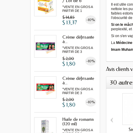
/ Lot de 6
Il est utile c
"VENTE EN GROS A
nettoie les pu
PARTIR DE 1
faibles estoma
LOT MINIMUM"
$ 14,85
l'obscurité d
-10%
$ 13,37
Si on le mâch
perplexité, e
Si on s'en vap
Crème défrisante
à...
La
Médecine 
"VENTE EN GROS A
Imam Muhamm
PARTIR DE 3
MINIMUM"
$ 2,00
-10%
$ 1,80
Avis clients 
Crème défrisante
30 autre
à...
"VENTE EN GROS A
PARTIR DE 3
MINIMUM"
$ 2,00
-10%
$ 1,80
‹
Huile de romarin
(120 ml)
Si
"VENTE EN GROS A