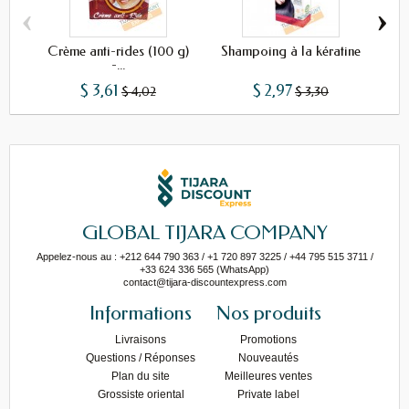
‹
›
Crème anti-rides (100 g)
Shampoing à la kératine
Sh
-...
$ 3,61
$ 2,97
$ 4,02
$ 3,30
GLOBAL TIJARA COMPANY
Appelez-nous au : +212 644 790 363 / +1 720 897 3225 / +44 795 515 3711 /
+33 624 336 565 (WhatsApp)
contact@tijara-discountexpress.com
Informations
Nos produits
Livraisons
Promotions
Questions / Réponses
Nouveautés
Plan du site
Meilleures ventes
Grossiste oriental
Private label