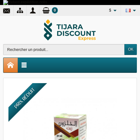
0
$
OK
PRIX RÉDUIT