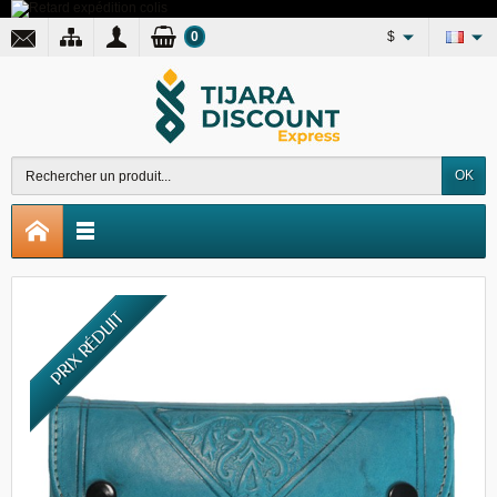
0
$
OK
PRIX RÉDUIT