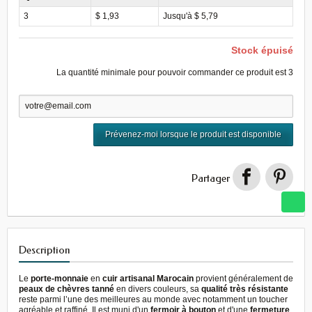
3
$ 1,93
Jusqu'à $ 5,79
Stock épuisé
La quantité minimale pour pouvoir commander ce produit est
3
Prévenez-moi lorsque le produit est disponible
Partager
Description
Le
porte-monnaie
en
cuir artisanal Marocain
provient généralement de
peaux de chèvres tanné
en divers couleurs, sa
qualité très résistante
reste parmi l’une des meilleures au monde avec notamment un toucher
agréable et raffiné. Il est muni d'un
fermoir à bouton
et d'une
fermeture