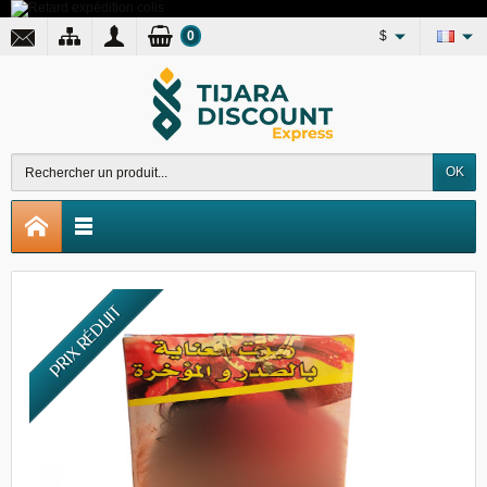
0
$
OK
PRIX RÉDUIT