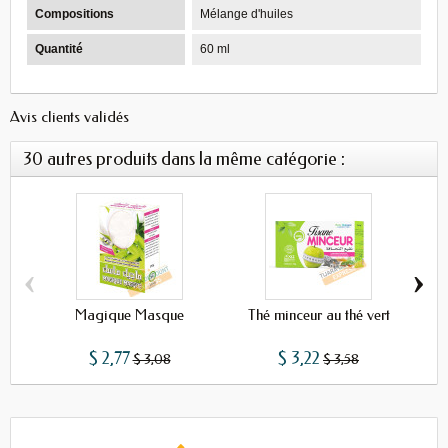
Compositions
Mélange d'huiles
Quantité
60 ml
Avis clients validés
30 autres produits dans la même catégorie :
‹
›
Magique Masque
Thé minceur au thé vert
$ 2,77
$ 3,22
$ 3,08
$ 3,58