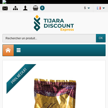
0
$
OK
PRIX RÉDUIT