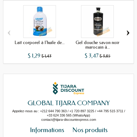
‹
›
Lait corporel à l'huile de...
Gel douche savon noir
Déo
marocain à...
$ 1,29
$ 3,47
$ 1,43
$ 3,85
GLOBAL TIJARA COMPANY
Appelez-nous au : +212 644 790 363 / +1 720 897 3225 / +44 795 515 3711 /
+33 624 336 565 (WhatsApp)
contact@tijara-discountexpress.com
Informations
Nos produits