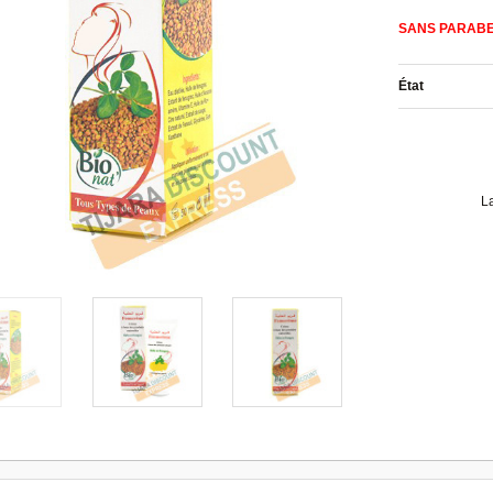
SANS PARAB
État
L