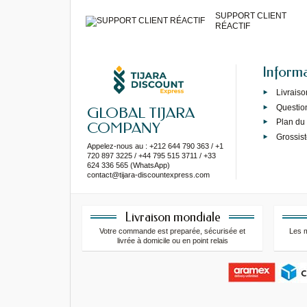
SUPPORT CLIENT
RÉACTIF
Inform
Livraiso
Questio
GLOBAL TIJARA
Plan du 
COMPANY
Grossist
Appelez-nous au : +212 644 790 363 / +1
720 897 3225 / +44 795 515 3711 / +33
624 336 565 (WhatsApp)
contact@tijara-discountexpress.com
Livraison mondiale
Votre commande est preparée, sécurisée et
Les 
livrée à domicile ou en point relais