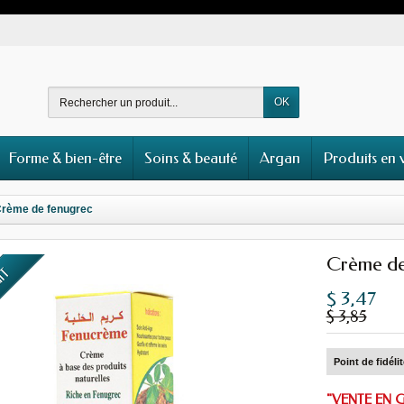
OK
Forme & bien-être
Soins & beauté
Argan
Produits en 
rème de fenugrec
Crème de
UIT
$ 3,47
$ 3,85
Point de fidéli
"VENTE EN 