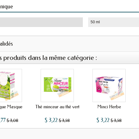
hnique
50 ml
validés
s produits dans la même catégorie :
que Masque
Thé minceur au thé vert
Minci Herbe
,77
$ 3,22
$ 3,22
$ 3,08
$ 3,58
$ 3,58