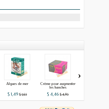
›
Algues de mer
Crème pour augmenter
Phyto Mince - 60 u
les hanches
$ 1,49
$ 4,46
$ 5,94
$ 1,65
$ 4,95
$ 6,6