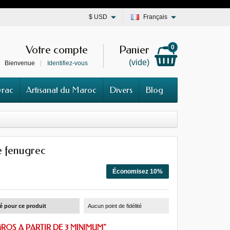
$
USD
Français
Votre compte
Panier
0
(vide)
Bienvenue
Identifiez-vous
vrac
Artisanat du Maroc
Divers
Blog
 fenugrec
Économisez 10%
té pour ce produit
Aucun point de fidélité
GROS A PARTIR DE 3 MINIMUM"