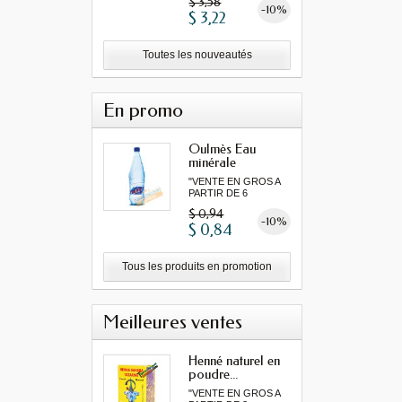
$ 3,58
-10%
$ 3,22
Toutes les nouveautés
En promo
Oulmès Eau
minérale
gazeuse...
"VENTE EN GROS A
PARTIR DE 6
MINIMUM"
$ 0,94
-10%
$ 0,84
Tous les produits en promotion
Meilleures ventes
Henné naturel en
poudre...
"VENTE EN GROS A