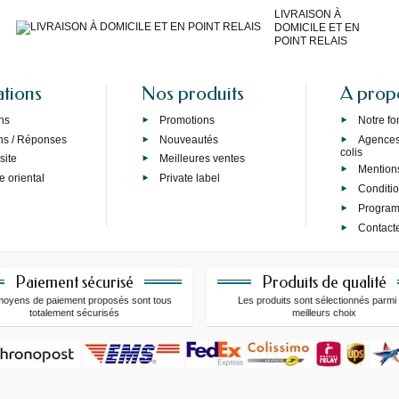
LIVRAISON À
DOMICILE ET EN
POINT RELAIS
ations
Nos produits
A prop
ns
Promotions
Notre f
ns / Réponses
Nouveautés
Agences 
colis
site
Meilleures ventes
Mention
e oriental
Private label
Conditi
Programm
Contact
Paiement sécurisé
Produits de qualité
moyens de paiement proposés sont tous
Les produits sont sélectionnés parmi 
totalement sécurisés
meilleurs choix