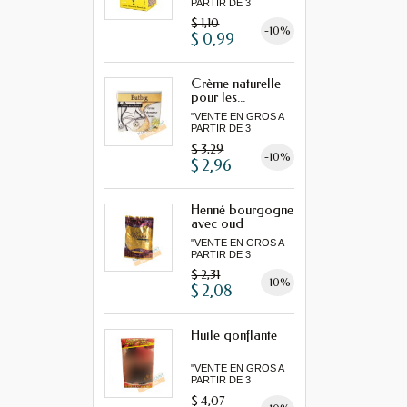
PARTIR DE 3
MINIMUM"...
$ 1,10
-10%
$ 0,99
Crème naturelle
pour les...
"VENTE EN GROS A
PARTIR DE 3
MINIMUM"...
$ 3,29
-10%
$ 2,96
Henné bourgogne
avec oud
"VENTE EN GROS A
PARTIR DE 3
MINIMUM"...
$ 2,31
-10%
$ 2,08
Huile gonflante
"VENTE EN GROS A
PARTIR DE 3
MINIMUM"...
$ 4,07