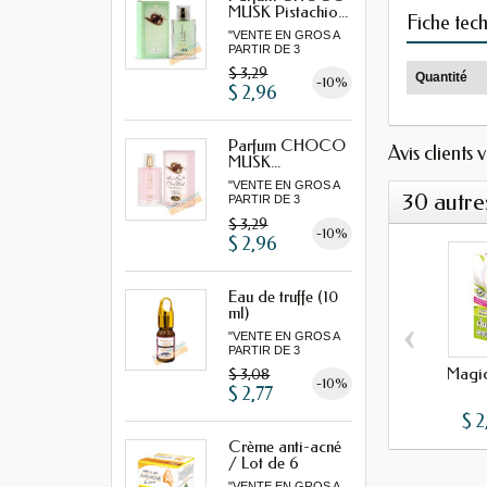
MUSK Pistachio...
Fiche tec
"VENTE EN GROS A
PARTIR DE 3
MINIMUM"...
$ 3,29
Quantité
-10%
$ 2,96
Parfum CHOCO
Avis clients 
MUSK...
"VENTE EN GROS A
30 autre
PARTIR DE 3
MINIMUM"...
$ 3,29
-10%
$ 2,96
Eau de truffe (10
ml)
‹
"VENTE EN GROS A
PARTIR DE 3
MINIMUM"
Magi
$ 3,08
-10%
$ 2,77
$ 2
Crème anti-acné
/ Lot de 6
"VENTE EN GROS A