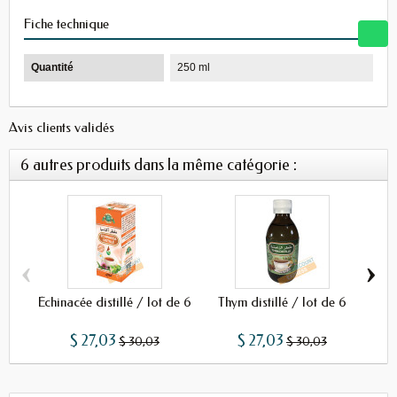
Fiche technique
Quantité
250 ml
Avis clients validés
6 autres produits dans la même catégorie :
‹
›
Échinacée distillé / lot de 6
Thym distillé / lot de 6
S
$ 27,03
$ 27,03
$ 30,03
$ 30,03