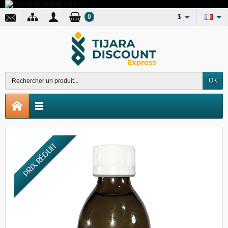
0
$
OK
PRIX RÉDUIT