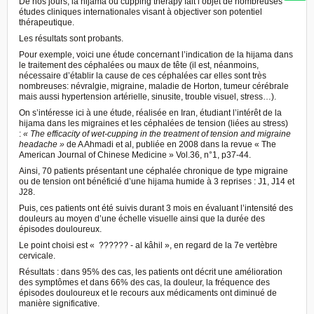
De nos jours, la hijama ou cupping therapy fait l’objet de nombreuses
études cliniques internationales visant à objectiver son potentiel
thérapeutique.
Les résultats sont probants.
Pour exemple, voici une étude concernant l’indication de la hijama dans
le traitement des céphalées ou maux de tête (il est, néanmoins,
nécessaire d’établir la cause de ces céphalées car elles sont très
nombreuses: névralgie, migraine, maladie de Horton, tumeur cérébrale
mais aussi hypertension artérielle, sinusite, trouble visuel, stress…).
On s’intéresse ici à une étude, réalisée en Iran, étudiant l’intérêt de la
hijama dans les migraines et les céphalées de tension (liées au stress)
:
« The efficacity of wet-cupping in the treatment of tension and migraine
headache »
de A Ahmadi et al, publiée en 2008 dans la revue « The
American Journal of Chinese Medicine » Vol.36, n°1, p37-44.
Ainsi, 70 patients présentant une céphalée chronique de type migraine
ou de tension ont bénéficié d’une hijama humide à 3 reprises : J1, J14 et
J28.
Puis, ces patients ont été suivis durant 3 mois en évaluant l’intensité des
douleurs au moyen d’une échelle visuelle ainsi que la durée des
épisodes douloureux.
Le point choisi est « ?????? - al kâhil », en regard de la 7e vertèbre
cervicale.
Résultats : dans 95% des cas, les patients ont décrit une amélioration
des symptômes et dans 66% des cas, la douleur, la fréquence des
épisodes douloureux et le recours aux médicaments ont diminué de
manière significative.