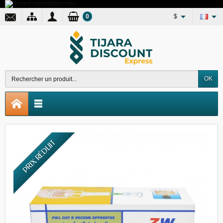
0
$
OK
PRIX RÉDUIT