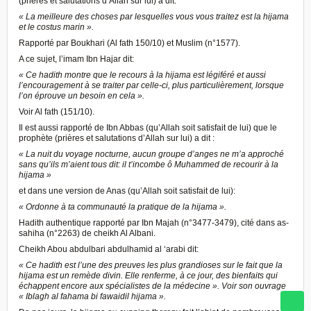
(prières et salutations d’Allah sur lui) a dit:
« La meilleure des choses par lesquelles vous vous traitez est la hijama
et le costus marin ».
Rapporté par Boukhari (Al fath 150/10) et Muslim (n°1577).
A ce sujet, l’imam Ibn Hajar dit:
« Ce hadith montre que le recours à la hijama est légiféré et aussi
l’encouragement à se traiter par celle-ci, plus particulièrement, lorsque
l’on éprouve un besoin en cela ».
Voir Al fath (151/10).
Il est aussi rapporté de Ibn Abbas (qu’Allah soit satisfait de lui) que le
prophète (prières et salutations d’Allah sur lui) a dit :
« La nuit du voyage nocturne, aucun groupe d’anges ne m’a approché
sans qu’ils m’aient tous dit: il t’incombe ô Muhammed de recourir à la
hijama »
et dans une version de Anas (qu’Allah soit satisfait de lui):
« Ordonne à ta communauté la pratique de la hijama ».
Hadith authentique rapporté par Ibn Majah (n°3477-3479), cité dans as-
sahiha (n°2263) de cheikh Al Albani.
Cheikh Abou abdulbari abdulhamid al ‘arabi dit:
« Ce hadith est l’une des preuves les plus grandioses sur le fait que la
hijama est un remède divin. Elle renferme, à ce jour, des bienfaits qui
échappent encore aux spécialistes de la médecine ». Voir son ouvrage
« Iblagh al fahama bi fawaidil hijama ».