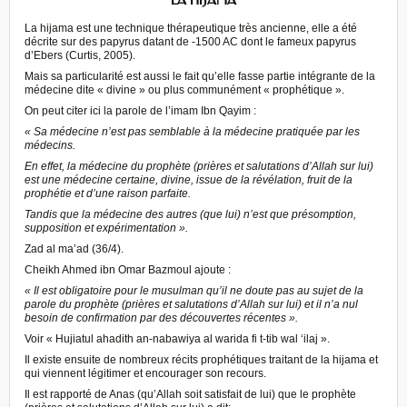
LA HIJAMA
La hijama est une technique thérapeutique très ancienne, elle a été
décrite sur des papyrus datant de -1500 AC dont le fameux papyrus
d’Ebers (Curtis, 2005).
Mais sa particularité est aussi le fait qu’elle fasse partie intégrante de la
médecine dite « divine » ou plus communément « prophétique ».
On peut citer ici la parole de l’imam Ibn Qayim :
« Sa médecine n’est pas semblable à la médecine pratiquée par les
médecins.
En effet, la médecine du prophète (prières et salutations d’Allah sur lui)
est une médecine certaine, divine, issue de la révélation, fruit de la
prophétie et d’une raison parfaite.
Tandis que la médecine des autres (que lui) n’est que présomption,
supposition et expérimentation ».
Zad al ma’ad (36/4).
Cheikh Ahmed ibn Omar Bazmoul ajoute :
« Il est obligatoire pour le musulman qu’il ne doute pas au sujet de la
parole du prophète (prières et salutations d’Allah sur lui) et il n’a nul
besoin de confirmation par des découvertes récentes ».
Voir « Hujiatul ahadith an-nabawiya al warida fi t-tib wal ‘ilaj ».
Il existe ensuite de nombreux récits prophétiques traitant de la hijama et
qui viennent légitimer et encourager son recours.
Il est rapporté de Anas (qu’Allah soit satisfait de lui) que le prophète