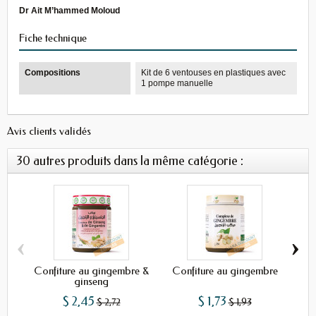
Dr Ait M’hammed Moloud
Fiche technique
Compositions
Kit de 6 ventouses en plastiques avec
1 pompe manuelle
Avis clients validés
30 autres produits dans la même catégorie :
‹
›
Confiture au gingembre &
Confiture au gingembre
Po
ginseng
$ 2,45
$ 1,73
$ 2,72
$ 1,93