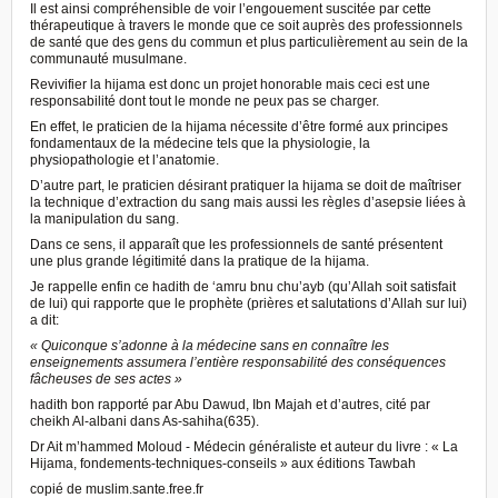
Il est ainsi compréhensible de voir l’engouement suscitée par cette
thérapeutique à travers le monde que ce soit auprès des professionnels
de santé que des gens du commun et plus particulièrement au sein de la
communauté musulmane.
Revivifier la hijama est donc un projet honorable mais ceci est une
responsabilité dont tout le monde ne peux pas se charger.
En effet, le praticien de la hijama nécessite d’être formé aux principes
fondamentaux de la médecine tels que la physiologie, la
physiopathologie et l’anatomie.
D’autre part, le praticien désirant pratiquer la hijama se doit de maîtriser
la technique d’extraction du sang mais aussi les règles d’asepsie liées à
la manipulation du sang.
Dans ce sens, il apparaît que les professionnels de santé présentent
une plus grande légitimité dans la pratique de la hijama.
Je rappelle enfin ce hadith de ‘amru bnu chu’ayb (qu’Allah soit satisfait
de lui) qui rapporte que le prophète (prières et salutations d’Allah sur lui)
a dit:
« Quiconque s’adonne à la médecine sans en connaître les
enseignements assumera l’entière responsabilité des conséquences
fâcheuses de ses actes »
hadith bon rapporté par Abu Dawud, Ibn Majah et d’autres, cité par
cheikh Al-albani dans As-sahiha(635).
Dr Ait m’hammed Moloud - Médecin généraliste et auteur du livre : « La
Hijama, fondements-techniques-conseils » aux éditions Tawbah
copié de muslim.sante.free.fr