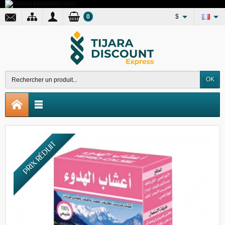
0
$
OK
PRIX RÉDUIT