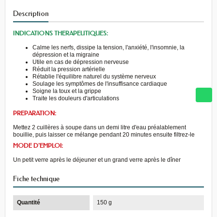
Description
INDICATIONS THERAPEUTIQUES:
Calme les nerfs, dissipe la tension, l'anxiété, l'insomnie, la
dépression et la migraine
Utile en cas de dépression nerveuse
Réduit la pression artérielle
Rétablie l'équilibre naturel du système nerveux
Soulage les symptômes de l'insuffisance cardiaque
Soigne la toux et la grippe
Traite les douleurs d'articulations
PREPARATION:
Mettez 2 cuillères à soupe dans un demi litre d'eau préalablement
bouillie, puis laisser ce mélange pendant 20 minutes ensuite filtrez-le
MODE D'EMPLOI:
Un petit verre après le déjeuner et un grand verre après le dîner
Fiche technique
Quantité
150 g