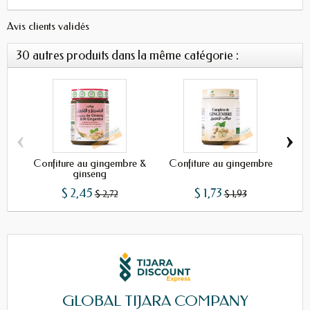
Avis clients validés
30 autres produits dans la même catégorie :
‹
›
Confiture au gingembre &
Confiture au gingembre
Po
ginseng
$ 2,45
$ 1,73
$ 2,72
$ 1,93
GLOBAL TIJARA COMPANY