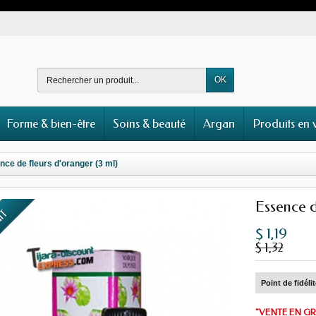
OK
Forme & bien-être
Soins & beauté
Argan
Produits en 
ce de fleurs d'oranger (3 ml)
Essence d
UIT
$ 1,19
$ 1,32
Point de fidéli
"VENTE EN GR