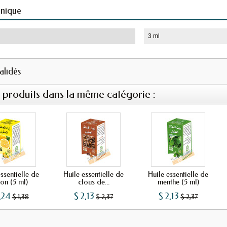
hnique
3 ml
validés
s produits dans la même catégorie :
ssentielle de
Huile essentielle de
Huile essentielle de
ron (5 ml)
clous de...
menthe (5 ml)
,24
$ 2,13
$ 2,13
$ 1,38
$ 2,37
$ 2,37