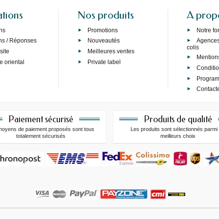
ations
Nos produits
A prop
ns
Promotions
Notre f
ns / Réponses
Nouveautés
Agences 
colis
site
Meilleures ventes
Mention
e oriental
Private label
Conditi
Programm
Contact
Paiement sécurisé
Produits de qualité
moyens de paiement proposés sont tous
Les produits sont sélectionnés parmi 
totalement sécurisés
meilleurs choix