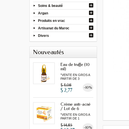
Soins & beauté
Argan
Produits en vrac
Artisanat du Maroc
Divers
Nouveautés
Eau de truffe (10
ml)
"VENTE EN GROS A
PARTIR DE 3
MINIMUM"
$ 3,08
-10%
$ 2,77
Crème anti-acné
/ Lot de 6
"VENTE EN GROS A
PARTIR DE 1
LOT MINIMUM"
$ 14,85
-10%