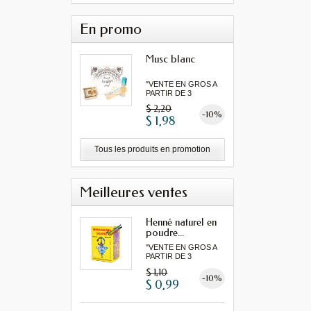
En promo
Musc blanc
"VENTE EN GROS A
PARTIR DE 3
MINIMUM"...
$ 2,20
-10%
$ 1,98
Tous les produits en promotion
Meilleures ventes
Henné naturel en
poudre...
"VENTE EN GROS A
PARTIR DE 3
MINIMUM"...
$ 1,10
-10%
$ 0,99