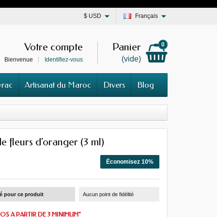
$
USD
Français
Votre compte
Panier
0
(vide)
Bienvenue
Identifiez-vous
vrac
Artisanat du Maroc
Divers
Blog
e fleurs d'oranger (3 ml)
Économisez 10%
té pour ce produit
Aucun point de fidélité
OS A PARTIR DE 3 MINIMUM"