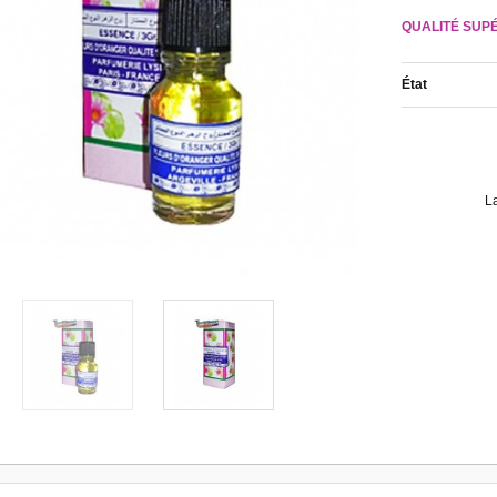
QUALITÉ SUP
État
L