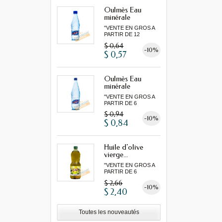
Oulmès Eau
minérale
gazeuse...
"VENTE EN GROS A
PARTIR DE 12
MINIMUM"
$ 0,64
-10%
$ 0,57
Oulmès Eau
minérale
gazeuse...
"VENTE EN GROS A
PARTIR DE 6
MINIMUM"
$ 0,94
-10%
$ 0,84
Huile d'olive
vierge...
"VENTE EN GROS A
PARTIR DE 6
MINIMUM"...
$ 2,66
-10%
$ 2,40
Toutes les nouveautés