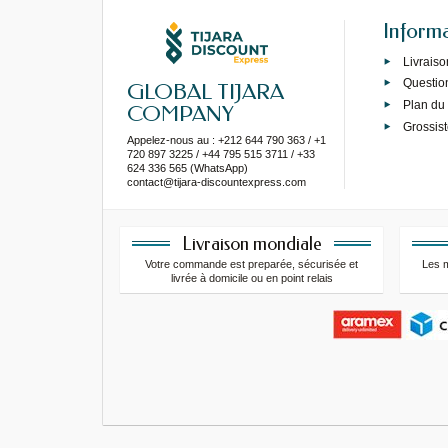
Inform
Livraiso
Questio
GLOBAL TIJARA
Plan du 
COMPANY
Grossist
Appelez-nous au : +212 644 790 363 / +1
720 897 3225 / +44 795 515 3711 / +33
624 336 565 (WhatsApp)
contact@tijara-discountexpress.com
Livraison mondiale
Votre commande est preparée, sécurisée et
Les 
livrée à domicile ou en point relais