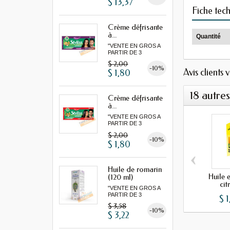
$ 13,37
Fiche tec
Crème défrisante
à...
Quantité
"VENTE EN GROS A
PARTIR DE 3
MINIMUM"
$ 2,00
-10%
Avis clients 
$ 1,80
18 autre
Crème défrisante
à...
"VENTE EN GROS A
PARTIR DE 3
MINIMUM"
$ 2,00
-10%
$ 1,80
‹
Huile de romarin
Huile e
(120 ml)
cit
"VENTE EN GROS A
PARTIR DE 3
$ 1
MINIMUM"...
$ 3,58
-10%
$ 3,22