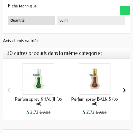
Fiche technique
Quantité
50 ml
Avis clients validés
30 autres produits dans la même catégorie :
‹
›
Parfum spray KHALIJI (35
Parfum spray BALKIS (35
P
ml)
ml)
$ 2,72
$ 2,72
$ 3,03
$ 3,03