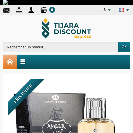
0
$
OK
PRIX RÉDUIT