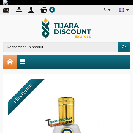
0
$
OK
PRIX RÉDUIT