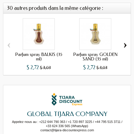
30 autres produits dans la même catégorie :
‹
›
Parfum spray BALKIS (35
Parfum spray GOLDEN
Par
ml)
SAND (35 ml)
$ 2,72
$ 2,72
$ 3,03
$ 3,03
GLOBAL TIJARA COMPANY
Appelez-nous au : +212 644 790 363 / +1 720 897 3225 / +44 795 515 3711 /
+33 624 336 565 (WhatsApp)
contact@tijara-discountexpress.com