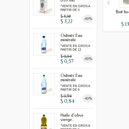
‹
"VENTE EN GROS A
PARTIR DE 3
Bint ho
MINIMUM"...
$ 3,58
-10%
$ 3,22
$ 13
Oulmès Eau
minérale
gazeuse...
"VENTE EN GROS A
PARTIR DE 12
MINIMUM"
$ 0,64
-10%
$ 0,57
Oulmès Eau
minérale
gazeuse...
"VENTE EN GROS A
PARTIR DE 6
MINIMUM"
$ 0,94
-10%
$ 0,84
Huile d'olive
vierge...
"VENTE EN GROS A