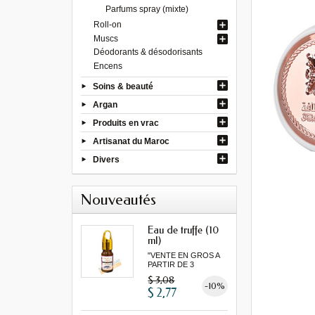
Parfums spray (mixte)
Roll-on
Muscs
Déodorants & désodorisants
Encens
Soins & beauté
Argan
Produits en vrac
Artisanat du Maroc
Divers
Nouveautés
Eau de truffe (10
ml)
"VENTE EN GROS A
PARTIR DE 3
MINIMUM"
$ 3,08
-10%
$ 2,77