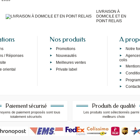
LIVRAISON À
DOMICILE ET EN
POINT RELAIS
ations
Nos produits
A prop
ns
Promotions
Notre f
ns / Réponses
Nouveautés
Agences 
colis
site
Meilleures ventes
Mention
e oriental
Private label
Conditi
Programm
Contact
Paiement sécurisé
Produits de qualité
moyens de paiement proposés sont tous
Les produits sont sélectionnés parmi 
totalement sécurisés
meilleurs choix