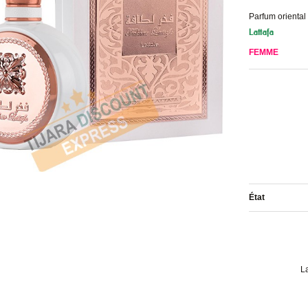
Parfum oriental
Lattafa
FEMME
État
L