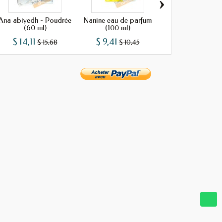
›
Ana abiyedh - Poudrée
Nanine eau de parfum
Nanine intense ea
(60 ml)
(100 ml)
parfum...
$ 14,11
$ 9,41
$ 10,40
$ 15,68
$ 10,45
$ 11,5