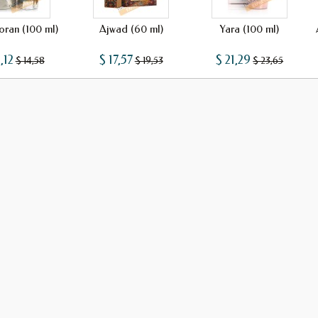
oran (100 ml)
Ajwad (60 ml)
Yara (100 ml)
,12
$ 17,57
$ 21,29
$ 14,58
$ 19,53
$ 23,65