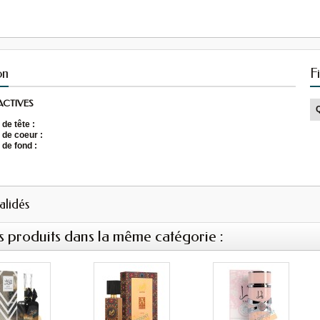
on
F
ACTIVES
de tête :
 de coeur :
 de fond :
validés
s produits dans la même catégorie :