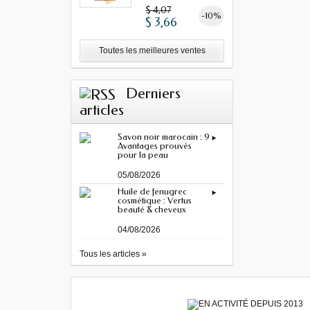
MINIMUM"...
$ 4,07
-10%
$ 3,66
Toutes les meilleures ventes
Derniers
articles
Savon noir marocain : 9
Avantages prouvés
pour la peau
05/08/2026
Huile de fenugrec
cosmétique : Vertus
beauté & cheveux
04/08/2026
Tous les articles »