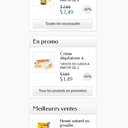
PARTIR DE 6
MINIMUM"...
$ 2,66
-10%
$ 2,40
Toutes les nouveautés
En promo
Crème
dépilatoire à...
"VENTE EN GROS A
PARTIR DE 3
MINIMUM"...
$ 1,65
-10%
$ 1,49
Tous les produits en promotion
Meilleures ventes
Henné naturel en
poudre...