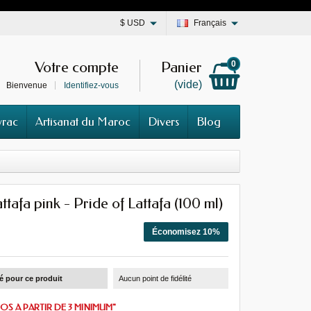
$
USD
Français
Votre compte
Panier
0
(vide)
Bienvenue
Identifiez-vous
vrac
Artisanat du Maroc
Divers
Blog
ttafa pink - Pride of Lattafa (100 ml)
Économisez 10%
té pour ce produit
Aucun point de fidélité
OS A PARTIR DE 3 MINIMUM"