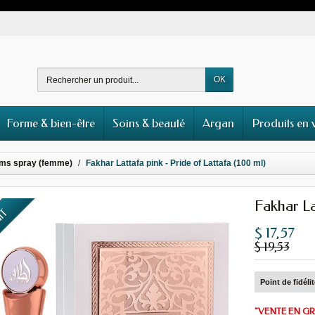
OK
Forme & bien-être
Soins & beauté
Argan
Produits en 
ms spray (femme)
Fakhar Lattafa pink - Pride of Lattafa (100 ml)
Fakhar La
UIT
$ 17,57
$ 19,53
Point de fidéli
"VENTE EN GR