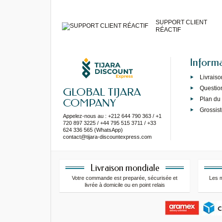
SUPPORT CLIENT
RÉACTIF
Inform
Livraiso
Questio
GLOBAL TIJARA
Plan du 
COMPANY
Grossist
Appelez-nous au : +212 644 790 363 / +1
720 897 3225 / +44 795 515 3711 / +33
624 336 565 (WhatsApp)
contact@tijara-discountexpress.com
Livraison mondiale
Votre commande est preparée, sécurisée et
Les 
livrée à domicile ou en point relais