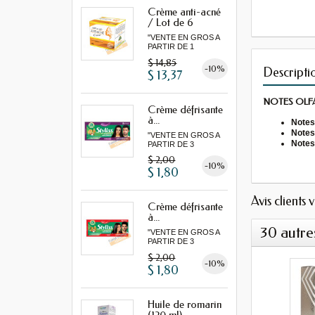
Crème anti-acné
/ Lot de 6
"VENTE EN GROS A
PARTIR DE 1
LOT MINIMUM"
$ 14,85
-10%
Descripti
$ 13,37
NOTES OLF
Crème défrisante
à...
Notes 
Notes
"VENTE EN GROS A
Notes
PARTIR DE 3
MINIMUM"
$ 2,00
-10%
$ 1,80
Avis clients 
Crème défrisante
à...
30 autre
"VENTE EN GROS A
PARTIR DE 3
MINIMUM"
$ 2,00
-10%
$ 1,80
Huile de romarin
(120 ml)