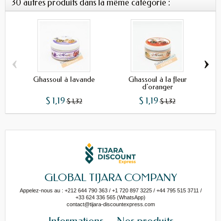
30 autres produits dans la même catégorie :
‹
›
Ghassoul à lavande
Ghassoul à la fleur
Mas
d'oranger
$ 1,19
$ 1,19
$ 1,32
$ 1,32
GLOBAL TIJARA COMPANY
Appelez-nous au : +212 644 790 363 / +1 720 897 3225 / +44 795 515 3711 /
+33 624 336 565 (WhatsApp)
contact@tijara-discountexpress.com
Informations
Nos produits