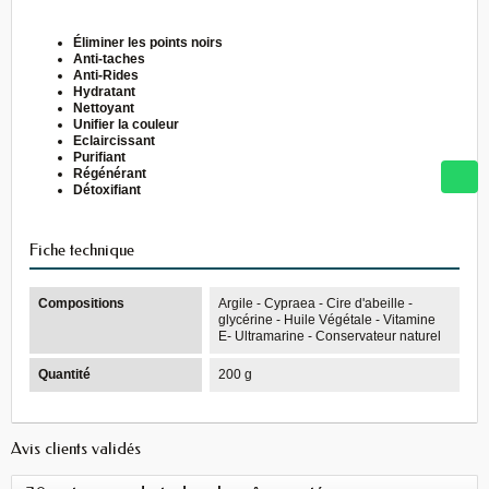
Éliminer les points noirs
Anti-taches
Anti-Rides
Hydratant
Nettoyant
Unifier la couleur
Eclaircissant
Purifiant
Régénérant
Détoxifiant
Fiche technique
Compositions
Argile - Cypraea - Cire d'abeille -
glycérine - Huile Végétale - Vitamine
E- Ultramarine - Conservateur naturel
Quantité
200 g
Avis clients validés