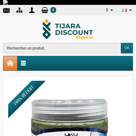
0
$
OK
PRIX RÉDUIT