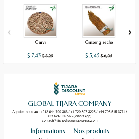
‹
›
Carvi
Ginseng séché
$ 7,43
$ 5,45
$ 8,25
$ 6,05
GLOBAL TIJARA COMPANY
Appelez-nous au : +212 644 790 363 / +1 720 897 3225 / +44 795 515 3711 /
+33 624 336 565 (WhatsApp)
contact@tijara-discountexpress.com
Informations
Nos produits