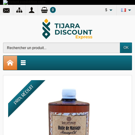
0
$
OK
PRIX RÉDUIT