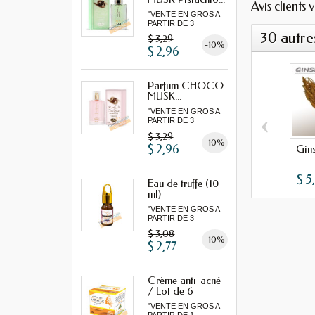
Avis clients 
"VENTE EN GROS A
PARTIR DE 3
MINIMUM"...
30 autre
$ 3,29
-10%
$ 2,96
Parfum CHOCO
MUSK...
"VENTE EN GROS A
‹
PARTIR DE 3
MINIMUM"...
$ 3,29
-10%
$ 2,96
Gin
$ 5
Eau de truffe (10
ml)
"VENTE EN GROS A
PARTIR DE 3
MINIMUM"
$ 3,08
-10%
$ 2,77
Crème anti-acné
/ Lot de 6
"VENTE EN GROS A