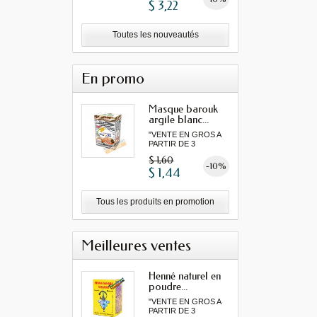
$ 3,22
Toutes les nouveautés
En promo
Masque barouk
argile blanc...
"VENTE EN GROS A
PARTIR DE 3
MINIMUM"...
$ 1,60
-10%
$ 1,44
Tous les produits en promotion
Meilleures ventes
Henné naturel en
poudre...
"VENTE EN GROS A
PARTIR DE 3