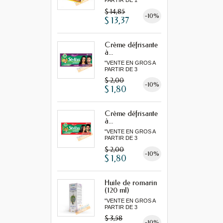
PARTIR DE 1
LOT MINIMUM"
$ 14,85
-10%
$ 13,37
Crème défrisante
à...
"VENTE EN GROS A
PARTIR DE 3
MINIMUM"
$ 2,00
-10%
$ 1,80
Crème défrisante
à...
"VENTE EN GROS A
PARTIR DE 3
MINIMUM"
$ 2,00
-10%
$ 1,80
Huile de romarin
(120 ml)
"VENTE EN GROS A
PARTIR DE 3
MINIMUM"...
$ 3,58
-10%