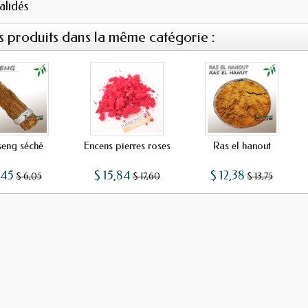
validés
s produits dans la même catégorie :
seng séché
Encens pierres roses
Ras el hanout
,45
$ 15,84
$ 12,38
$ 6,05
$ 17,60
$ 13,75