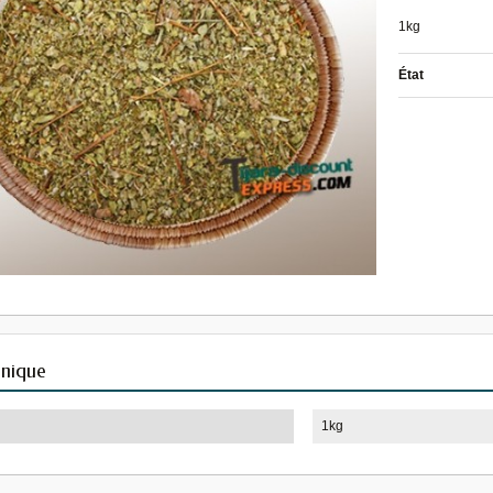
1kg
État
hnique
1kg