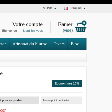
$
USD
Français
Votre compte
Panier
0
(vide)
Bienvenue
Identifiez-vous
vrac
Artisanat du Maroc
Divers
Blog
ne
Économisez 10%
té pour ce produit
Aucun point de fidélité
ROS"