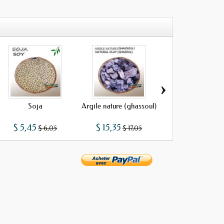
›
Soja
Argile nature (ghassoul)
Galanga
$ 5,45
$ 15,35
$ 8,42
$ 6,05
$ 17,05
$ 9,35