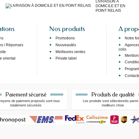
LIVRAISON À
DOMICILE ET EN
POINT RELAIS
ations
Nos produits
A prop
ns
Promotions
Notre f
ns / Réponses
Nouveautés
Agences 
colis
site
Meilleures ventes
Mention
e oriental
Private label
Conditi
Programm
Contact
Paiement sécurisé
Produits de qualité
moyens de paiement proposés sont tous
Les produits sont sélectionnés parmi 
totalement sécurisés
meilleurs choix