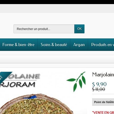
OK
Forme & bien-être
Soins & beauté
Argan
Produits en 
Marjolai
UIT
$ 9,90
$ 11,00
Point de fidéli
"VENTE EN G