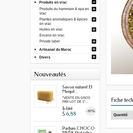
Produits en vrac
Produits du hammam & spa en
vrac
Plantes aromatiques & épices
en vrac
Huiles en vrac
Encens en vrac
Private label
Artisanat du Maroc
Divers
Nouveautés
Savon naturel El
Menjel...
"VENTE EN GROS
Fiche tec
PAR LOT DE 1"...
$ 7,65
-10%
$ 6,88
Quantité
Parfum CHOCO
MUSK Pistachio...