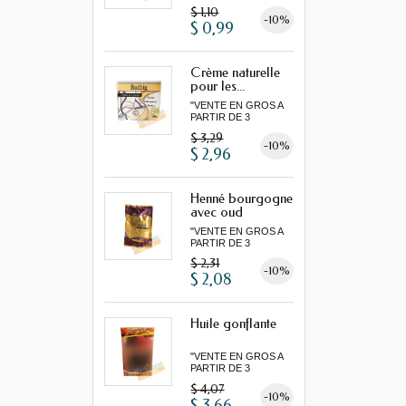
MINIMUM"...
$ 1,10
-10%
$ 0,99
Crème naturelle
pour les...
"VENTE EN GROS A
PARTIR DE 3
MINIMUM"...
$ 3,29
-10%
$ 2,96
Henné bourgogne
avec oud
"VENTE EN GROS A
PARTIR DE 3
MINIMUM"...
$ 2,31
-10%
$ 2,08
Huile gonflante
"VENTE EN GROS A
PARTIR DE 3
MINIMUM"...
$ 4,07
-10%
$ 3,66