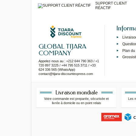
SUPPORT CLIENT
RÉACTIF
Inform
Livraiso
Questio
GLOBAL TIJARA
Plan du 
COMPANY
Grossist
Appelez-nous au : +212 644 790 363 / +1
720 897 3225 / +44 795 515 3711 / +33
624 336 565 (WhatsApp)
contact@tijara-discountexpress.com
Livraison mondiale
Votre commande est preparée, sécurisée et
Les 
livrée à domicile ou en point relais