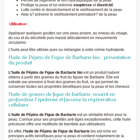
Permet de régénérer le film hydrolipidique de la peau
Protège la peau et lui redonne
souplesse
et
élasticité
Lutte contre le dessèchement et le vieillissement de la peau
Aide a? prévenir le vieillissement prématuré? de la peau
Utilisation :
Appliquer quelques gouttes sur une peau propre, au niveau du visage,
du cou et du décolleté puis massé délicatement en mouvements
circulaires.
L’huile peut être utilisée pure ou mélangée à votre crème hydratante.
Huile de Pépins de Figue de Barbarie bio : présentation
du produit
L'huile de Pépins de Figue de Barbarie bio
est un produit naturel
obtenu à partir des graines du fruit du figuier de Barbarie. Elle est
extraite par pression à froid des graines du fruit, ce qui permet de
conserver toutes ses propriétés bénéfiques pour la peau et les cheveux.
Huile de graines de figue de barbarie :nourrit en
profondeur l'épiderme et favorise la régénération
cellulaire
L'huile de Pépins de Figue de Barbarie
est un véritable trésor pour la
peau. Connue pour ses propriétés anti-âges exceptionnelles, cette huile
précieuse offre une multitude de bienfaits aux utilisateurs.
En effet,
l'huile de Pépins de Figue de Barbarie
bio est riche en
principes actifs bénéfiques pour la peau et contient notamment de la