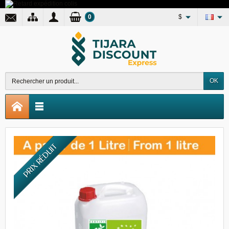
0
$
OK
PRIX RÉDUIT