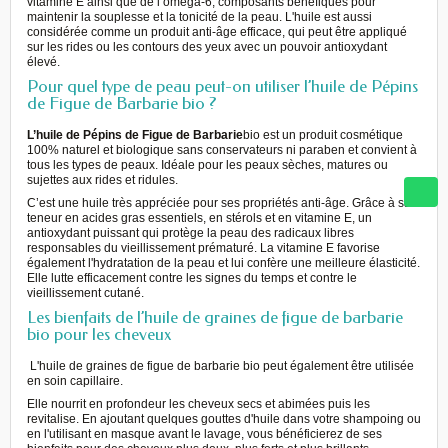
vitamine E ainsi que de l’oméga-6, composants bénéfiques pour
maintenir la souplesse et la tonicité de la peau. L'huile est aussi
considérée comme un produit anti-âge efficace, qui peut être appliqué
sur les rides ou les contours des yeux avec un pouvoir antioxydant
élevé.
Pour quel type de peau peut-on utiliser l’huile de Pépins
de Figue de Barbarie bio ?
L’huile de Pépins de Figue de Barbarie
bio est un produit cosmétique
100% naturel et biologique sans conservateurs ni paraben et convient à
tous les types de peaux. Idéale pour les peaux sèches, matures ou
sujettes aux rides et ridules.
C’est une huile très appréciée pour ses propriétés anti-âge. Grâce à sa
teneur en acides gras essentiels, en stérols et en vitamine E, un
antioxydant puissant qui protège la peau des radicaux libres
responsables du vieillissement prématuré. La vitamine E favorise
également l'hydratation de la peau et lui confère une meilleure élasticité.
Elle lutte efficacement contre les signes du temps et contre le
vieillissement cutané.
Les bienfaits de l’huile de graines de figue de barbarie
bio pour les cheveux
L'huile de graines de figue de barbarie bio peut également être utilisée
en soin capillaire.
Elle nourrit en profondeur les cheveux secs et abimées puis les
revitalise. En ajoutant quelques gouttes d'huile dans votre shampoing ou
en l'utilisant en masque avant le lavage, vous bénéficierez de ses