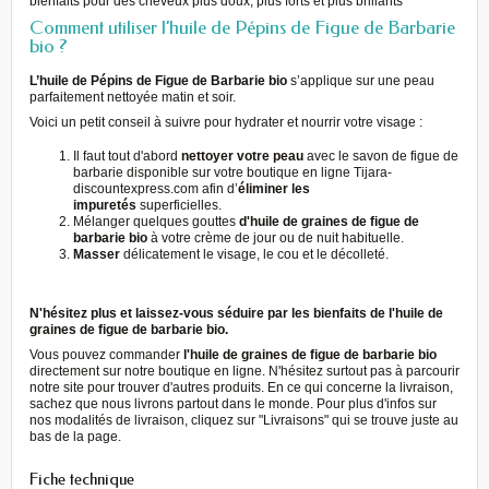
bienfaits pour des cheveux plus doux, plus forts et plus brillants
Comment utiliser l’huile de Pépins de Figue de Barbarie
bio ?
L’huile de Pépins de Figue de Barbarie bio
s’applique sur une peau
parfaitement nettoyée matin et soir.
Voici un petit conseil à suivre pour hydrater et nourrir votre visage :
Il faut tout d'abord
nettoyer votre peau
avec le savon de figue de
barbarie disponible sur votre boutique en ligne Tijara-
discountexpress.com afin d’
éliminer les
impuretés
superficielles.
Mélanger quelques gouttes
d'huile de graines de figue de
barbarie bio
à votre crème de jour ou de nuit habituelle.
Masser
délicatement le visage, le cou et le décolleté.
N'hésitez plus et laissez-vous séduire par les bienfaits de l'huile de
graines de figue de barbarie bio.
Vous
pouvez commander
l'huile de graines de figue de barbarie bio
directement sur notre boutique en ligne. N'hésitez surtout pas à parcourir
notre site pour trouver d'autres produits. En ce qui concerne la livraison,
sachez que nous livrons partout dans le monde. Pour plus d'infos sur
nos modalités de livraison, cliquez sur "Livraisons" qui se trouve juste au
bas de la page.
Fiche technique