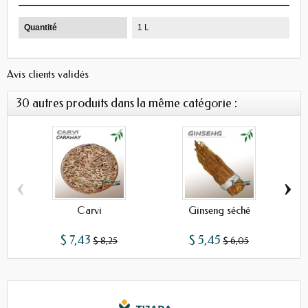
Quantité
1 L
Avis clients validés
30 autres produits dans la même catégorie :
‹
›
Carvi
Ginseng séché
$ 7,43
$ 5,45
$ 8,25
$ 6,05