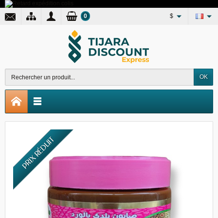
0
$
OK
PRIX RÉDUIT