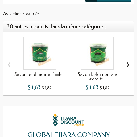
Avis clients validés
30 autres produits dans la même catégorie :
‹
›
Savon beldi noir à l'huile...
Savon beldi noir aux
extraits...
$ 1,63
$ 1,63
$ 1,82
$ 1,82
GLOBAL TIJARA COMPANY