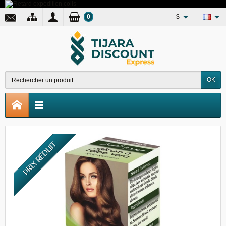
0
$
OK
PRIX RÉDUIT