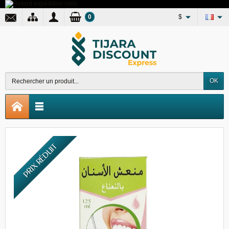
0
$
OK
PRIX RÉDUIT