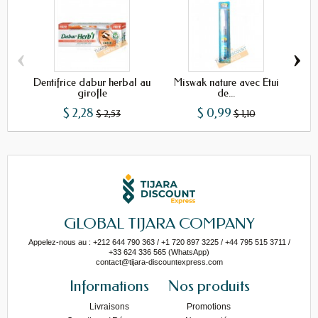
‹
›
Dentifrice dabur herbal au
Miswak nature avec Étui
girofle
de...
$ 2,28
$ 0,99
$ 2,53
$ 1,10
GLOBAL TIJARA COMPANY
Appelez-nous au : +212 644 790 363 / +1 720 897 3225 / +44 795 515 3711 /
+33 624 336 565 (WhatsApp)
contact@tijara-discountexpress.com
Informations
Nos produits
Livraisons
Promotions