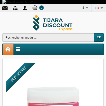
0
$
OK
PRIX RÉDUIT