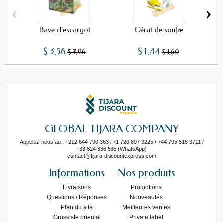
‹
›
Bave d'escargot
Cérat de soufre
$ 3,56
$ 1,44
$ 3,96
$ 1,60
GLOBAL TIJARA COMPANY
Appelez-nous au : +212 644 790 363 / +1 720 897 3225 / +44 795 515 3711 /
+33 624 336 565 (WhatsApp)
contact@tijara-discountexpress.com
Informations
Nos produits
Livraisons
Promotions
Questions / Réponses
Nouveautés
Plan du site
Meilleures ventes
Grossiste oriental
Private label