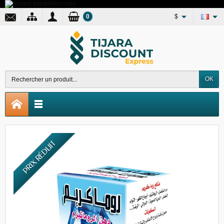
0
$
OK
PRIX RÉDUIT