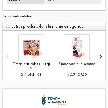
Avis clients validés
30 autres produits dans la même catégorie :
‹
›
Crème anti-rides (100 g)
Shampoing à la kératine
Sh
-...
$ 3,61
$ 2,97
$ 4,02
$ 3,30