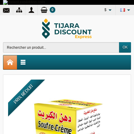
0
$
OK
PRIX RÉDUIT