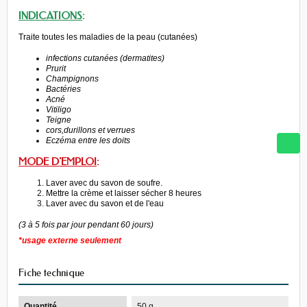
INDICATIONS
:
Traite toutes les maladies de la peau (cutanées)
infections cutanées (dermatites)
Prurit
Champignons
Bactéries
Acné
Vitiligo
Teigne
cors,durillons et verrues
Eczéma entre les doits
MODE D'EMPLOI
:
Laver avec du savon de soufre.
Mettre la crème et laisser sécher 8 heures
Laver avec du savon et de l'eau
(3 à 5 fois par jour pendant 60 jours)
*usage externe seulement
Fiche technique
Quantité
50 g