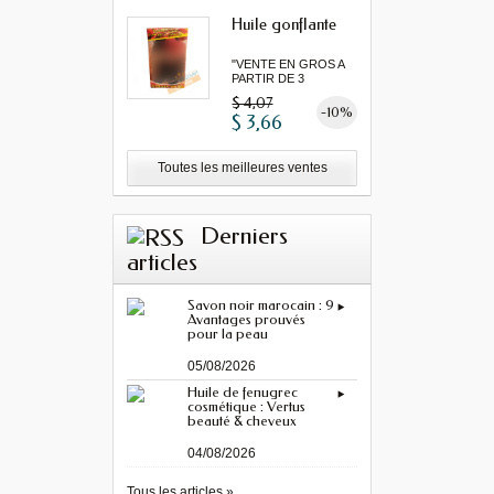
Huile gonflante
"VENTE EN GROS A
PARTIR DE 3
MINIMUM"...
$ 4,07
-10%
$ 3,66
Toutes les meilleures ventes
Derniers
articles
Savon noir marocain : 9
Avantages prouvés
pour la peau
05/08/2026
Huile de fenugrec
cosmétique : Vertus
beauté & cheveux
04/08/2026
Tous les articles »