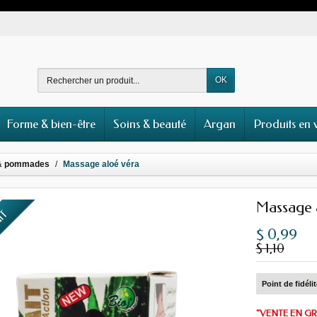
OK
Forme & bien-être
Soins & beauté
Argan
Produits en 
& pommades
Massage aloé véra
Massage 
UIT
$ 0,99
$ 1,10
Point de fidéli
"VENTE EN GR