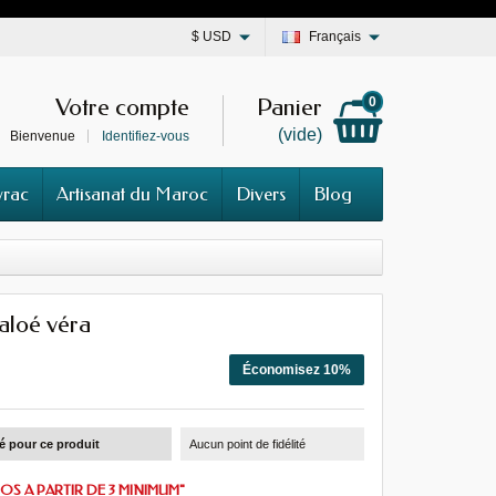
$
USD
Français
Votre compte
Panier
0
(vide)
Bienvenue
Identifiez-vous
vrac
Artisanat du Maroc
Divers
Blog
aloé véra
Économisez 10%
té pour ce produit
Aucun point de fidélité
OS A PARTIR DE 3 MINIMUM"