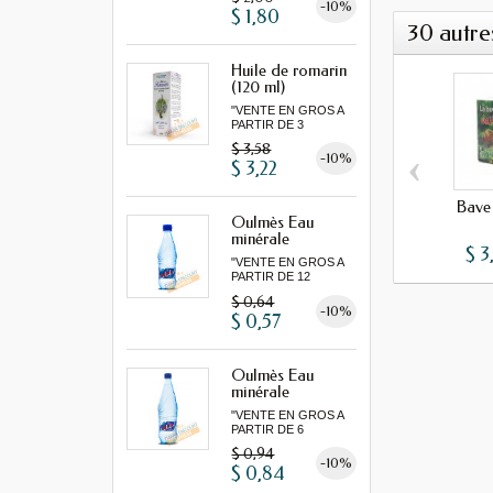
-10%
$ 1,80
30 autre
Huile de romarin
(120 ml)
"VENTE EN GROS A
PARTIR DE 3
MINIMUM"...
$ 3,58
‹
-10%
$ 3,22
Bave
Oulmès Eau
minérale
$ 3
gazeuse...
"VENTE EN GROS A
PARTIR DE 12
MINIMUM"
$ 0,64
-10%
$ 0,57
Oulmès Eau
minérale
gazeuse...
"VENTE EN GROS A
PARTIR DE 6
MINIMUM"
$ 0,94
-10%
$ 0,84