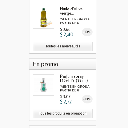
Huile d'olive
vierge...
"VENTE EN GROS A
PARTIR DE 6
MINIMUM"...
$ 2,66
-10%
$ 2,40
Toutes les nouveautés
En promo
Parfum spray
LOVELY (35 ml)
"VENTE EN GROS A
PARTIR DE 6
MINIMUM"...
$ 3,03
-10%
$ 2,72
Tous les produits en promotion