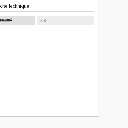
iche technique
Quantité
30 g