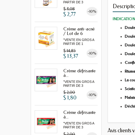
PARTIR DE 3
Descripti
MINIMUM"
$ 3,08
-10%
$ 2,77
INDICATION
Doule
Crème anti-acné
/ Lot de 6
Douleu
"VENTE EN GROS A
PARTIR DE 1
Doule
LOT MINIMUM"
$ 14,85
-10%
Doule
$ 13,37
Confl
Crème défrisante
Rtuma
à...
La co
"VENTE EN GROS A
PARTIR DE 3
Sciat
MINIMUM"
$ 2,00
-10%
$ 1,80
Malais
Déchi
Crème défrisante
à...
"VENTE EN GROS A
PARTIR DE 3
Avis clients 
MINIMUM"
$ 2,00