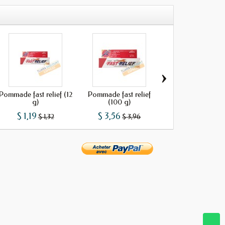
›
Pommade fast relief (12
Pommade fast relief
Quick fit (50 g
g)
(100 g)
$ 1,19
$ 3,56
$ 2,43
$ 1,32
$ 3,96
$ 2,70