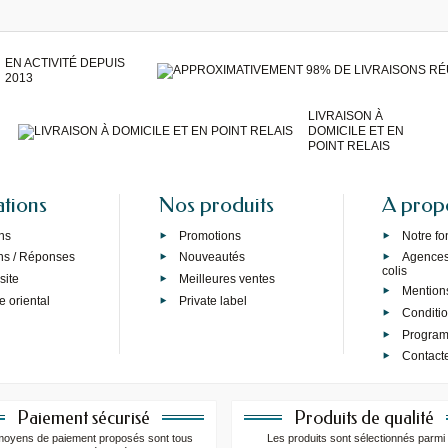
EN ACTIVITÉ DEPUIS
2013
LIVRAISON À
DOMICILE ET EN
POINT RELAIS
ations
Nos produits
A prop
ns
Promotions
Notre f
ns / Réponses
Nouveautés
Agences 
colis
site
Meilleures ventes
Mention
e oriental
Private label
Conditi
Programm
Contact
Paiement sécurisé
Produits de qualité
moyens de paiement proposés sont tous
Les produits sont sélectionnés parmi 