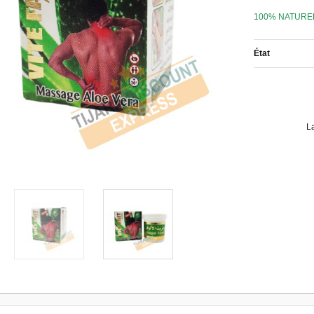
100% NATURE
État
L