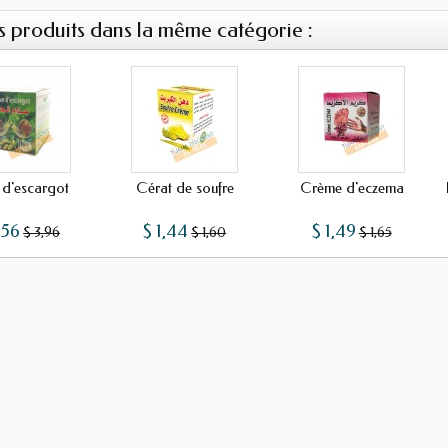
s produits dans la même catégorie :
 d'escargot
Cérat de soufre
Crème d'eczema
,56
$ 1,44
$ 1,49
$ 3,96
$ 1,60
$ 1,65