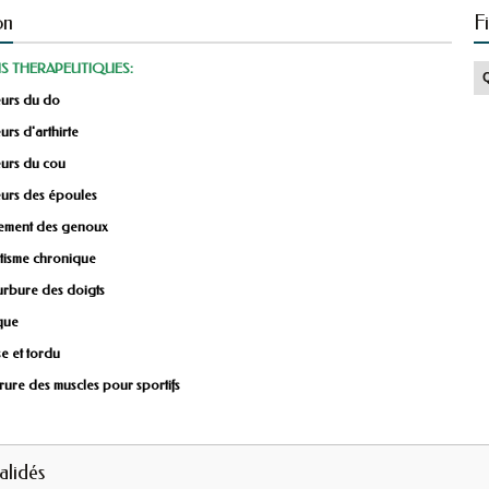
on
F
S THERAPEUTIQUES:
urs du do
rs d'arthirte
urs du cou
urs des époules
ement des genoux
tisme chronique
urbure des doigts
ique
e et tordu
rure des muscles pour sportifs
validés