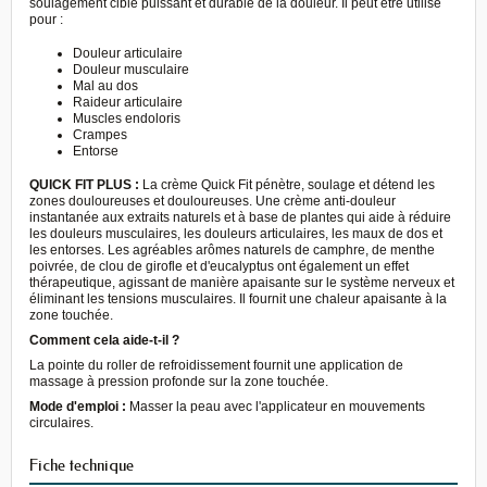
soulagement ciblé puissant et durable de la douleur. Il peut être utilisé
pour :
Douleur articulaire
Douleur musculaire
Mal au dos
Raideur articulaire
Muscles endoloris
Crampes
Entorse
QUICK FIT PLUS :
La crème Quick Fit pénètre, soulage et détend les
zones douloureuses et douloureuses. Une crème anti-douleur
instantanée aux extraits naturels et à base de plantes qui aide à réduire
les douleurs musculaires, les douleurs articulaires, les maux de dos et
les entorses. Les agréables arômes naturels de camphre, de menthe
poivrée, de clou de girofle et d'eucalyptus ont également un effet
thérapeutique, agissant de manière apaisante sur le système nerveux et
éliminant les tensions musculaires. Il fournit une chaleur apaisante à la
zone touchée.
Comment cela aide-t-il ?
La pointe du roller de refroidissement fournit une application de
massage à pression profonde sur la zone touchée.
Mode d'emploi :
Masser la peau avec l'applicateur en mouvements
circulaires.
Fiche technique