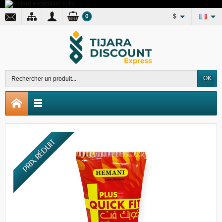
0
$
OK
PRIX RÉDUIT