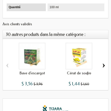
Quantité
100 ml
Avis clients validés
30 autres produits dans la même catégorie :
‹
›
Bave d'escargot
Cérat de soufre
$ 3,56
$ 1,44
$ 3,96
$ 1,60