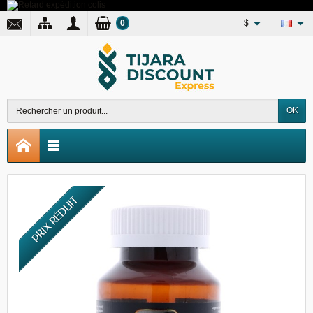
0
$
OK
PRIX RÉDUIT