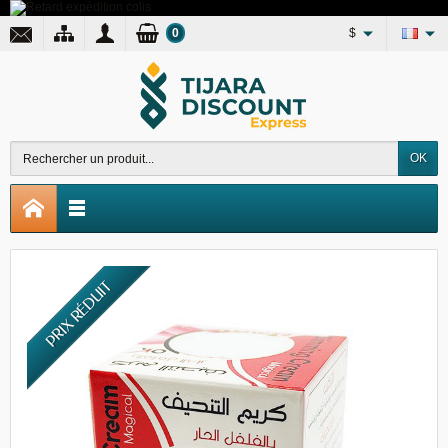
0
$
OK
PRIX RÉDUIT