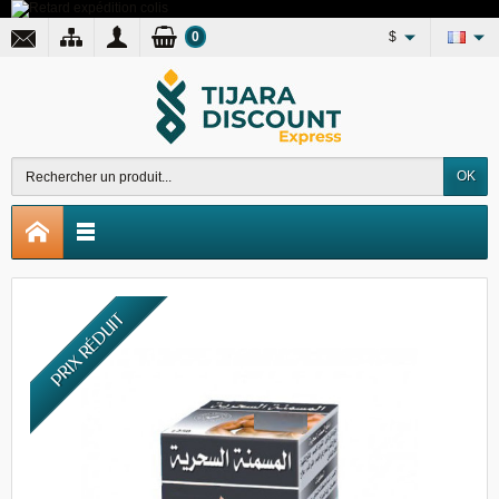
0
$
OK
PRIX RÉDUIT