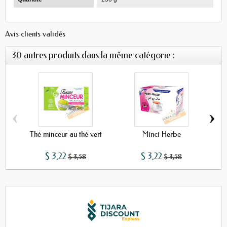
Avis clients validés
30 autres produits dans la même catégorie :
‹
›
Thé minceur au thé vert
Minci Herbe
$ 3,22
$ 3,22
$ 3,58
$ 3,58