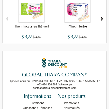
‹
›
Thé minceur au thé vert
Minci Herbe
$ 3,22
$ 3,22
$ 3,58
$ 3,58
GLOBAL TIJARA COMPANY
Appelez-nous au : +212 644 790 363 / +1 720 897 3225 / +44 795 515 3711 /
+33 624 336 565 (WhatsApp)
contact@tijara-discountexpress.com
Informations
Nos produits
Livraisons
Promotions
Questions / Réponses
Nouveautés