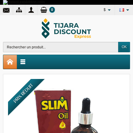
0
$
OK
PRIX RÉDUIT