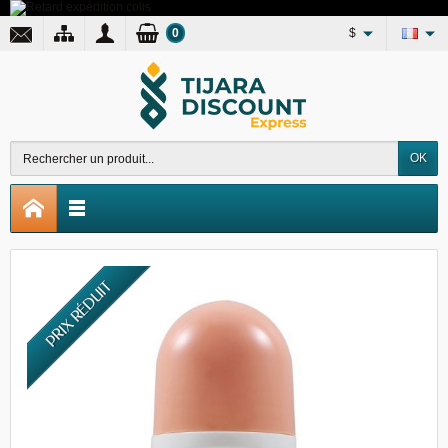
0
$
OK
PRIX RÉDUIT