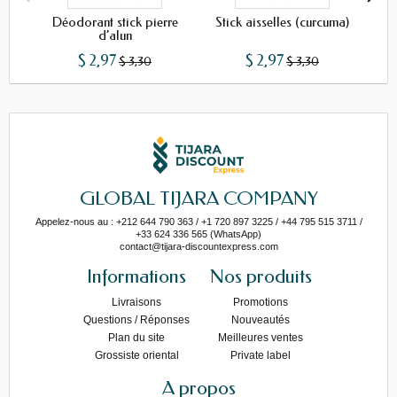
Déodorant stick pierre
Stick aisselles (curcuma)
Nan
d’alun
$ 2,97
$ 2,97
$ 3,30
$ 3,30
GLOBAL TIJARA COMPANY
Appelez-nous au : +212 644 790 363 / +1 720 897 3225 / +44 795 515 3711 /
+33 624 336 565 (WhatsApp)
contact@tijara-discountexpress.com
Informations
Nos produits
Livraisons
Promotions
Questions / Réponses
Nouveautés
Plan du site
Meilleures ventes
Grossiste oriental
Private label
A propos