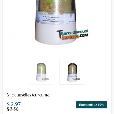
Stick aisselles (curcuma)
$ 2,97
Économisez 10%
$ 3,30