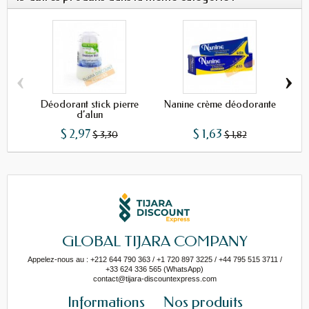
‹
›
Déodorant stick pierre
Nanine crème déodorante
d’alun
$ 2,97
$ 1,63
$ 3,30
$ 1,82
GLOBAL TIJARA COMPANY
Appelez-nous au : +212 644 790 363 / +1 720 897 3225 / +44 795 515 3711 /
+33 624 336 565 (WhatsApp)
contact@tijara-discountexpress.com
Informations
Nos produits