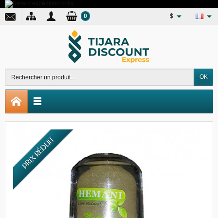
0
$
OK
PRIX RÉDUIT