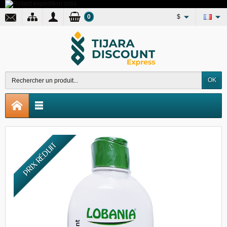
0
$
OK
PRIX RÉDUIT