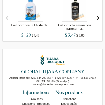
‹
›
Lait corporel à l'huile de...
Gel douche savon noir
Déo
marocain à...
$ 1,29
$ 3,47
$ 1,43
$ 3,85
GLOBAL TIJARA COMPANY
Appelez-nous au : +212 644 790 363 / +1 720 897 3225 / +44 795 515 3711 /
+33 624 336 565 (WhatsApp)
contact@tijara-discountexpress.com
Informations
Nos produits
Livraisons
Promotions
Questions / Réponses
Nouveautés