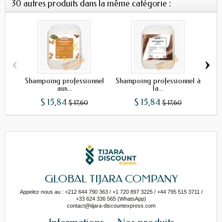
30 autres produits dans la même catégorie :
‹
›
Shampoing professionnel
Shampoing professionnel à
Sh
aux...
la...
$ 15,84
$ 15,84
$ 17,60
$ 17,60
GLOBAL TIJARA COMPANY
Appelez-nous au : +212 644 790 363 / +1 720 897 3225 / +44 795 515 3711 /
+33 624 336 565 (WhatsApp)
contact@tijara-discountexpress.com