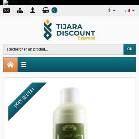
0
$
OK
PRIX RÉDUIT