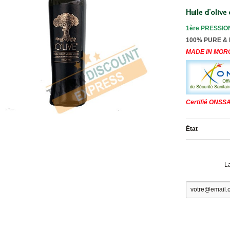
Huile d'olive
1ère PRESSIO
100% PURE &
MADE IN MO
Certifié ONSSA
État
L