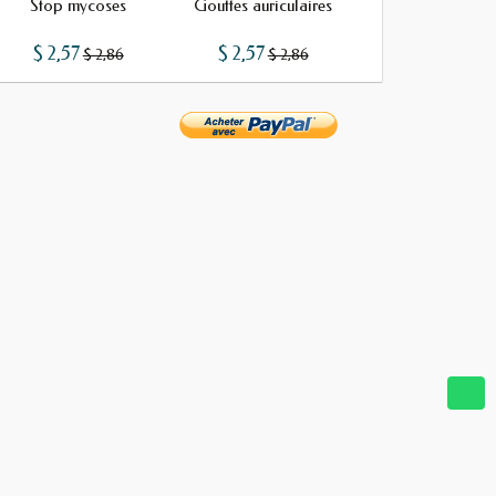
Stop mycoses
Gouttes auriculaires
Huile cilia (30 
$ 2,57
$ 2,57
$ 2,57
$ 2,86
$ 2,86
$ 2,86