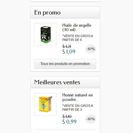
En promo
Huile de nigelle
(30 ml)
"VENTE EN GROS A
PARTIR DE 6
MINIMUM"...
$ 1,21
-10%
$ 1,09
Tous les produits en promotion
Meilleures ventes
Henné naturel en
poudre...
"VENTE EN GROS A
PARTIR DE 3
MINIMUM"...
$ 1,10
-10%
$ 0,99