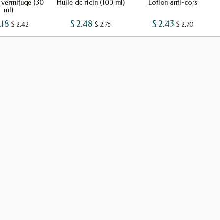
 vermifuge (30
Huile de ricin (100 ml)
Lotion anti-cors
ml)
,18
$ 2,48
$ 2,43
$ 2,42
$ 2,75
$ 2,70