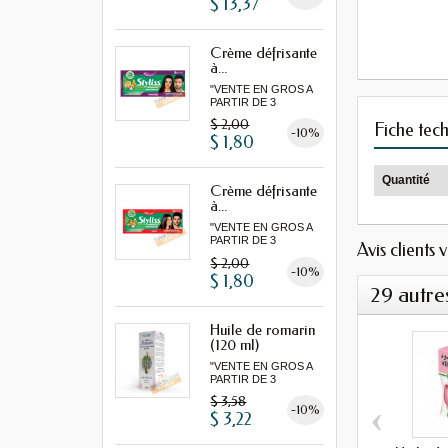
$ 13,37
Crème défrisante
à...
"VENTE EN GROS A
PARTIR DE 3
MINIMUM"
$ 2,00
Fiche tec
-10%
$ 1,80
Quantité
Crème défrisante
à...
"VENTE EN GROS A
PARTIR DE 3
Avis clients 
MINIMUM"
$ 2,00
-10%
$ 1,80
29 autre
Huile de romarin
(120 ml)
"VENTE EN GROS A
PARTIR DE 3
MINIMUM"...
$ 3,58
‹
-10%
$ 3,22