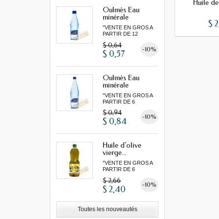
Huile de
Oulmès Eau
minérale
$ 2
gazeuse...
"VENTE EN GROS A
PARTIR DE 12
MINIMUM"
$ 0,64
-10%
$ 0,57
Oulmès Eau
minérale
gazeuse...
"VENTE EN GROS A
PARTIR DE 6
MINIMUM"
$ 0,94
-10%
$ 0,84
Huile d'olive
vierge...
"VENTE EN GROS A
PARTIR DE 6
MINIMUM"...
$ 2,66
-10%
$ 2,40
Toutes les nouveautés