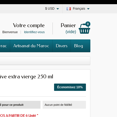
$
USD
Français
Votre compte
Panier
0
(vide)
Bienvenue
Identifiez-vous
vrac
Artisanat du Maroc
Divers
Blog
live extra vierge 250 ml
Économisez 10%
té pour ce produit
Aucun point de fidélité
S A PARTIR DE 6 Unité "