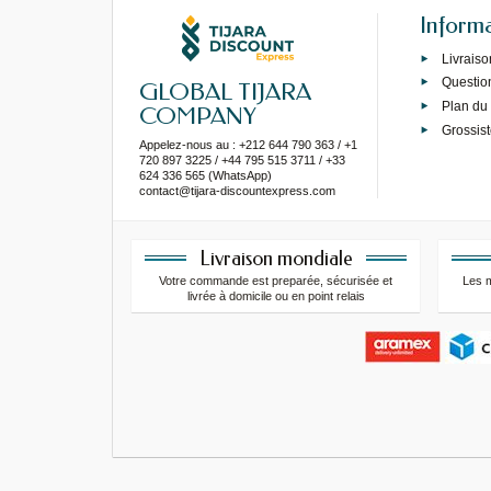
Inform
Livraiso
Questio
GLOBAL TIJARA
Plan du 
COMPANY
Grossist
Appelez-nous au : +212 644 790 363 / +1
720 897 3225 / +44 795 515 3711 / +33
624 336 565 (WhatsApp)
contact@tijara-discountexpress.com
Livraison mondiale
Votre commande est preparée, sécurisée et
Les 
livrée à domicile ou en point relais