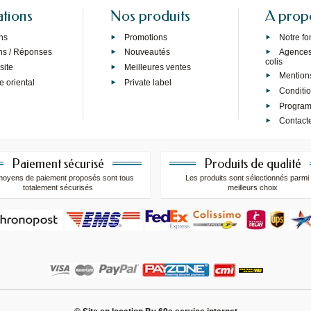
ations
Nos produits
A prop
ns
Promotions
Notre f
ns / Réponses
Nouveautés
Agences 
colis
site
Meilleures ventes
Mention
e oriental
Private label
Conditi
Programm
Contact
Paiement sécurisé
Produits de qualité
moyens de paiement proposés sont tous
Les produits sont sélectionnés parmi 
totalement sécurisés
meilleurs choix