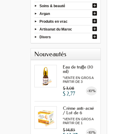
Soins & beauté
Argan
Produits en vrac
Artisanat du Maroc
Divers
Nouveautés
Eau de truffe (10
ml)
"VENTE EN GROS A
PARTIR DE 3
MINIMUM"
$ 3,08
-10%
$ 2,77
Crème anti-acné
/ Lot de 6
"VENTE EN GROS A
PARTIR DE 1
LOT MINIMUM"
$ 14,85
-10%