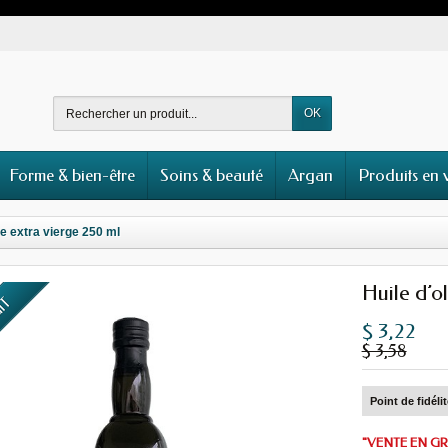
OK
Forme & bien-être
Soins & beauté
Argan
Produits en 
ve extra vierge 250 ml
Huile d’o
UIT
$ 3,22
$ 3,58
Point de fidéli
"VENTE EN GRO