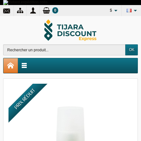
0
$
OK
PRIX RÉDUIT