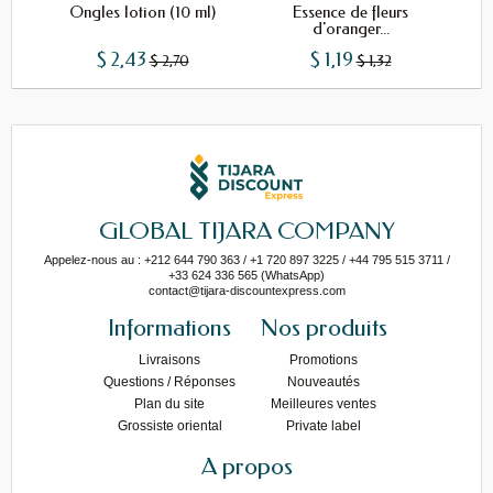
Ongles lotion (10 ml)
Essence de fleurs
Hui
d'oranger...
$ 2,43
$ 1,19
$ 2,70
$ 1,32
GLOBAL TIJARA COMPANY
Appelez-nous au : +212 644 790 363 / +1 720 897 3225 / +44 795 515 3711 /
+33 624 336 565 (WhatsApp)
contact@tijara-discountexpress.com
Informations
Nos produits
Livraisons
Promotions
Questions / Réponses
Nouveautés
Plan du site
Meilleures ventes
Grossiste oriental
Private label
A propos