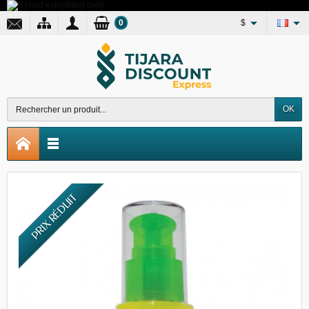
0
$
OK
PRIX RÉDUIT