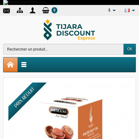
0
$
OK
PRIX RÉDUIT