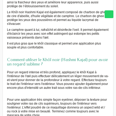
ainsi la fraicheur des yeux et améliore leur apparence, puis aussi
protège de l’éblouissement du soleil.
Le Khôl noir Hashmi Kajal est également composé de charbon de ghee,
de cire d'abeille, d'huile végétale et de camphre. Le charbon de ghee
protège les yeux des poussières et permet au liquide lacrymal de
s'évacuer.
Le camphre quant à lui, rafraîchit et désinfecte l'oeil. Il permet également
d'éclaircir les yeux avec son effet astringent qui estompe les petits
vaisseaux présents dans l'œil.
Il est plus gras que le khôl classique et permet une application plus
souple et plus confortable.
Comment utiliser le Khôl noir (Hashmi Kajal) pour avoir
un regard sublime ?
Pour un regard intense et très profond, appliquez le khôl Kajal à
l'intérieur de l'œil puis effectuer délicatement un léger mouvement de va-
et-vient pour donner de la profondeur à votre regard. Effectuez toujours
le trait de l'intérieur vers l'extérieur. Vous pouvez ajouter également pour
encore plus d'intensité un autre trait sous votre ras-de-cils inférieur.
Pour une application très simple façon eyeliner, déposer la texture pour
souligner votre ras de cils supérieurs, toujours de l'intérieur vers
l'extérieur. L'effet poudré de ce maquillage donnera un aspect wild et /
ou rock à votre mise en beauté. Terminez comme toujours avec le
mascara de votre choix.