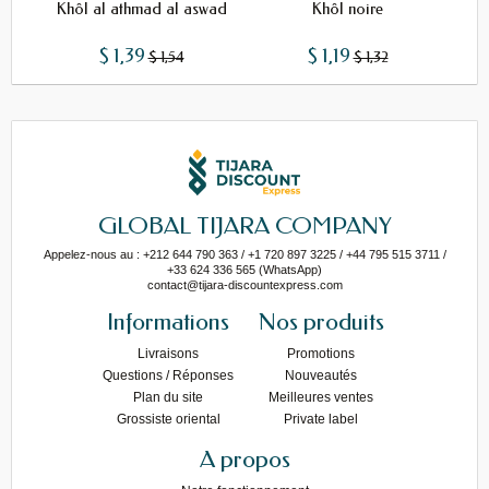
Khôl al athmad al aswad
Khôl noire
Khôl
$ 1,39
$ 1,19
$ 1,54
$ 1,32
GLOBAL TIJARA COMPANY
Appelez-nous au : +212 644 790 363 / +1 720 897 3225 / +44 795 515 3711 /
+33 624 336 565 (WhatsApp)
contact@tijara-discountexpress.com
Informations
Nos produits
Livraisons
Promotions
Questions / Réponses
Nouveautés
Plan du site
Meilleures ventes
Grossiste oriental
Private label
A propos