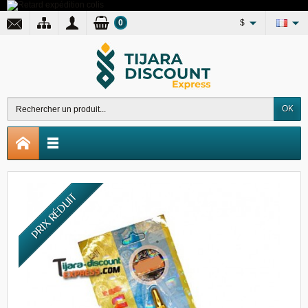
0
$
OK
PRIX RÉDUIT