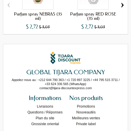
‹
›
Parfum spray NEBRAS (35
Parfum spray RED ROSE
Pa
ml)
(35 ml)
$ 2,72
$ 2,72
$ 3,03
$ 3,03
GLOBAL TIJARA COMPANY
Appelez-nous au : +212 644 790 363 / +1 720 897 3225 / +44 795 515 3711 /
+33 624 336 565 (WhatsApp)
contact@tijara-discountexpress.com
Informations
Nos produits
Livraisons
Promotions
Questions / Réponses
Nouveautés
Plan du site
Meilleures ventes
Grossiste oriental
Private label