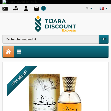
0
$
OK
PRIX RÉDUIT