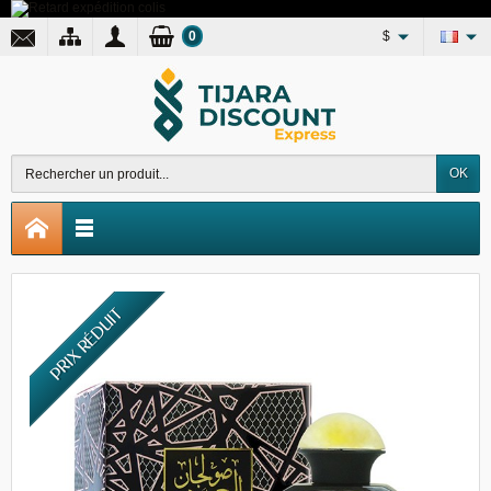
0
$
OK
PRIX RÉDUIT