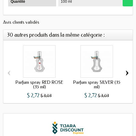
Quantité
100 ml
Avis clients validés
30 autres produits dans la même catégorie :
‹
›
Parfum spray RED ROSE
Parfum spray SILVER (35
Par
(35 ml)
ml)
$ 2,72
$ 2,72
$ 3,03
$ 3,03