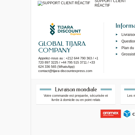
SUPPORT CLIENT
RÉACTIF
Inform
Livraiso
Questio
GLOBAL TIJARA
Plan du 
COMPANY
Grossist
Appelez-nous au : +212 644 790 363 / +1
720 897 3225 / +44 795 515 3711 / +33
624 336 565 (WhatsApp)
contact@tijara-discountexpress.com
Livraison mondiale
Votre commande est preparée, sécurisée et
Les 
livrée à domicile ou en point relais