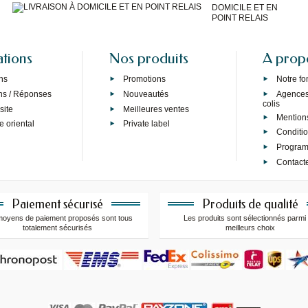
DOMICILE ET EN
POINT RELAIS
ations
Nos produits
A prop
ns
Promotions
Notre f
ns / Réponses
Nouveautés
Agences 
colis
site
Meilleures ventes
Mention
e oriental
Private label
Conditi
Programm
Contact
Paiement sécurisé
Produits de qualité
moyens de paiement proposés sont tous
Les produits sont sélectionnés parmi 
totalement sécurisés
meilleurs choix