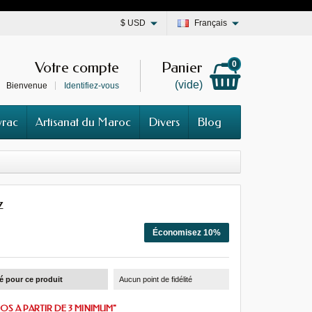
$
USD
Français
Votre compte
Panier
0
(vide)
Bienvenue
Identifiez-vous
vrac
Artisanat du Maroc
Divers
Blog
z
Économisez 10%
té pour ce produit
Aucun point de fidélité
OS A PARTIR DE 3 MINIMUM"