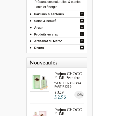
Préparations naturelles & plantes
Force et énergie
Parfums & senteurs
Soins & beauté
Argan
Produits en vrac
Artisanat du Maroc
Divers
Nouveautés
Parfum CHOCO
MUSK Pistachio...
"VENTE EN GROS A
PARTIR DE 3
MINIMUM"...
$ 3,29
-10%
$ 2,96
Parfum CHOCO
MUSK...