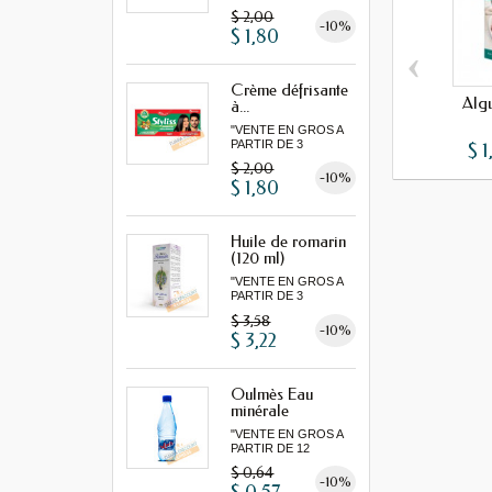
MINIMUM"
$ 2,00
-10%
$ 1,80
‹
Crème défrisante
Alg
à...
"VENTE EN GROS A
PARTIR DE 3
$ 1
MINIMUM"
$ 2,00
-10%
$ 1,80
Huile de romarin
(120 ml)
"VENTE EN GROS A
PARTIR DE 3
MINIMUM"...
$ 3,58
-10%
$ 3,22
Oulmès Eau
minérale
gazeuse...
"VENTE EN GROS A
PARTIR DE 12
MINIMUM"
$ 0,64
-10%