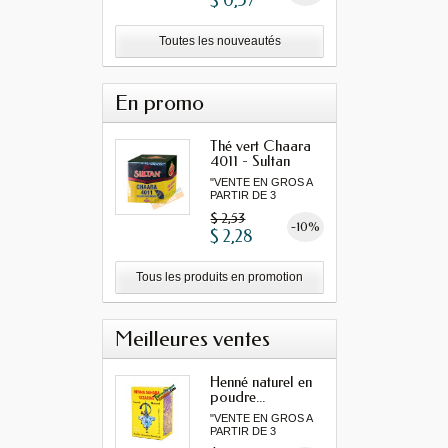
$ 0,57
Toutes les nouveautés
En promo
Thé vert Chaara
4011 - Sultan
"VENTE EN GROS A
PARTIR DE 3
MINIMUM"...
$ 2,53
-10%
$ 2,28
Tous les produits en promotion
Meilleures ventes
Henné naturel en
poudre...
"VENTE EN GROS A
PARTIR DE 3
MINIMUM"...