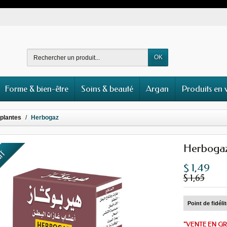
OK
Forme & bien-être
Soins & beauté
Argan
Produits en 
 plantes
Herbogaz
Herboga
UIT
$ 1,49
$ 1,65
Point de fidéli
"VENTE EN GR