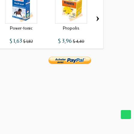
›
Power-tonic
Propolis
Pollen de pal
$ 1,63
$ 3,96
$ 2,92
$ 1,82
$ 4,40
$ 3,25