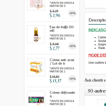
"VENTE EN GROS A
PARTIR DE 3
MINIMUM"...
$ 3,29
-10%
$ 2,96
Descripti
Eau de truffe (10
INDICATI
ml)
"VENTE EN GROS A
Calme 
PARTIR DE 3
Soulag
MINIMUM"
$ 3,08
Soigne
-10%
$ 2,77
Traite
MODE D'E
Crème anti-acné
Une cuillère 
/ Lot de 6
"VENTE EN GROS A
PARTIR DE 1
LOT MINIMUM"
$ 14,85
-10%
Avis clients 
$ 13,37
30 autre
Crème défrisante
à...
"VENTE EN GROS A
PARTIR DE 3