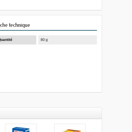
iche technique
Quantité
80 g