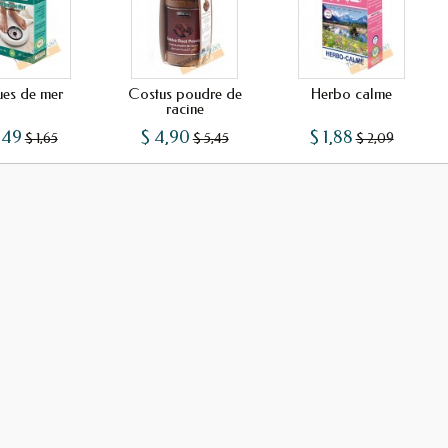
ues de mer
Costus poudre de
Herbo calme
racine
,49
$ 4,90
$ 1,88
$ 1,65
$ 5,45
$ 2,09